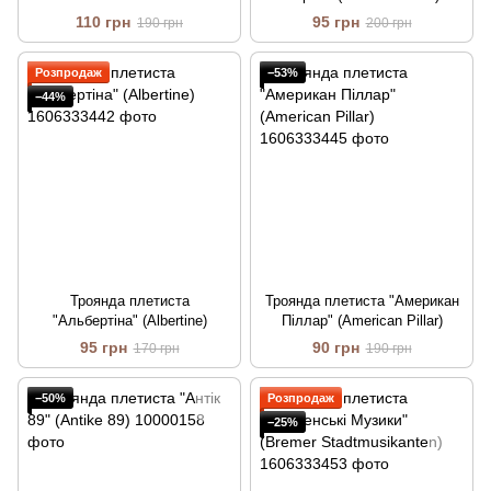
110 грн
95 грн
190 грн
200 грн
Розпродаж
−53%
−44%
Троянда плетиста
Троянда плетиста "Американ
"Альбертіна" (Albertine)
Піллар" (American Pillar)
95 грн
90 грн
170 грн
190 грн
−50%
Розпродаж
−25%