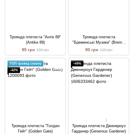
Троянда плетиста "Антік 89"
Троянда плетиста
(Antike 89)
"Бременські Музики" (Bremer
Stadtmusikanten)
95 грн
90 грн
190 грн
120 грн
ТОП троянд сезону
−44%
−42%
1
Троянда плетиста "Голден
Троянда плетиста Дженероуз
Гейт" (Golden Gate)
Гарденер (Generous Gardener)