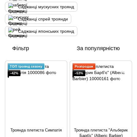
Саджанці мускусних троянд
Саджанці спрей троянди
Саджанці японських троянд
Фільтр
За популярністю
ТОП троянд сезону
Розпродаж
−42%
−53%
Троянда плетиста Симпатія
Троянда плетиста "Альберик
Барб'є" (Alberic Barbier)