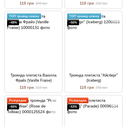
110 грн
110 грн
300 грн
220 грн
ТОП троянд сезону
ТОП троянд сезону
−48%
−56%
Троянда плетиста Ванілла
Троянда плетиста "Айсберг"
Фрайз (Vanille Fraise)
(Iceberg)
110 грн
110 грн
210 грн
250 грн
Розпродаж
Розпродаж
−66%
−53%