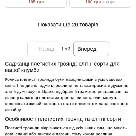
105 грн
100 грн
190 грн
Показати ще 20 товарів
Назад
Вперед
1
з 3
Саджанці плетистих троянд: елітні сорти для
вашої клумби
Колись плетисті троянди були найціннішими з усіх садових
квітів. І не дивно, адже ці рослини не тільки красиві й духмяні,
але й дуже зручні. Вдало підібрані й грамотно розташовані на
ділянці
саджанці плетистих троянд
, виростаючи, можуть
створювати живий паркан та стати елементом ландшафтного
дизайну.
Особливості плетистих троянд та елітні сорти
Плетисті троянди відрізняються від усіх інших тим, що мають
довгі сланкі або звисаючі пагони, тому кожна рослина