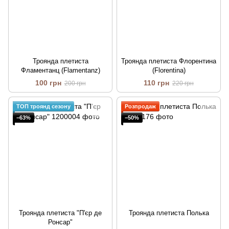
Троянда плетиста
Троянда плетиста Флорентина
Фламентанц (Flamentanz)
(Florentina)
100 грн
110 грн
200 грн
220 грн
ТОП троянд сезону
Розпродаж
−63%
−50%
Троянда плетиста "П'єр де
Троянда плетиста Полька
Ронсар"