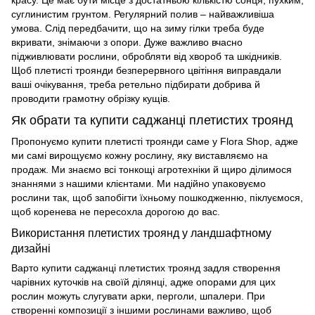
суглинистим грунтом. Регулярний полив – найважливіша
умова. Слід передбачити, що на зиму гілки треба буде
вкривати, знімаючи з опори. Дуже важливо вчасно
підживлювати рослини, обробляти від хвороб та шкідників.
Щоб
плетисті троянди безперервного цвітіння
виправдали
ваші очікування, треба ретельно підбирати добрива й
проводити грамотну обрізку кущів.
Як обрати та купити саджанці плетистих троянд
Пропонуємо
купити плетисті троянди
саме у
Flora Shop
, адже
ми самі вирощуємо кожну рослину, яку виставляємо на
продаж. Ми знаємо всі тонкощі агротехніки й щиро ділимося
знаннями з нашими клієнтами. Ми надійно упаковуємо
рослини так, щоб запобігти їхньому пошкодженню, піклуємося,
щоб коренева не пересохла дорогою до вас.
Використання плетистих троянд у ландшафтному
дизайні
Варто
купити саджанці плетистих
троянд
задля створення
чарівних куточків на своїй ділянці, адже опорами для цих
рослин можуть слугувати арки, перголи, шпалери. При
створенні композиції з іншими рослинами важливо, щоб