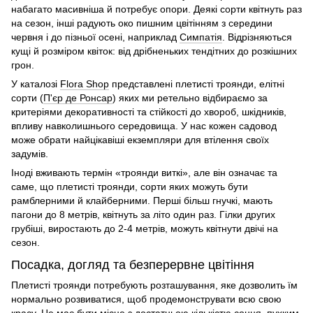
набагато масивніша й потребує опори. Деякі сорти квітнуть раз
на сезон, інші радують око пишним цвітінням з середини
червня і до пізньої осені, наприклад
Симпатія
. Відрізняються
кущі й розміром квіток: від дрібненьких тендітних до розкішних
грон.
У каталозі
Flora Shop
представлені
плетисті троянди, елітні
сорти (
П'єр де Ронсар
)
яких ми ретельно відбираємо за
критеріями декоративності та стійкості до хвороб, шкідників,
впливу навколишнього середовища. У нас кожен садовод
може обрати найцікавіші екземпляри для втілення своїх
задумів.
Іноді вживають термін «
троянди виткі
», але він означає та
саме, що
плетисті троянди, сорти
яких можуть бути
рамблерними й клайберними. Перші більш гнучкі, мають
пагони до 8 метрів, квітнуть за літо один раз. Гілки других
грубіші, виростають до 2-4 метрів, можуть квітнути двічі на
сезон.
Посадка, догляд та безперервне цвітіння
Плетисті троянди
потребують розташування, яке дозволить їм
нормально розвиватися, щоб продемонструвати всю свою
красу. Це має бути місце з достатньою кількістю сонця, пухким,