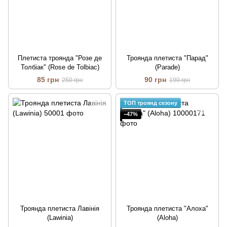
Плетиста троянда "Розе де
Троянда плетиста "Парад"
Толбіак" (Rose de Tolbiac)
(Parade)
85 грн
90 грн
250 грн
190 грн
ТОП троянд сезону
−47%
Троянда плетиста Лавінія
Троянда плетиста "Алоха"
(Lawinia)
(Aloha)