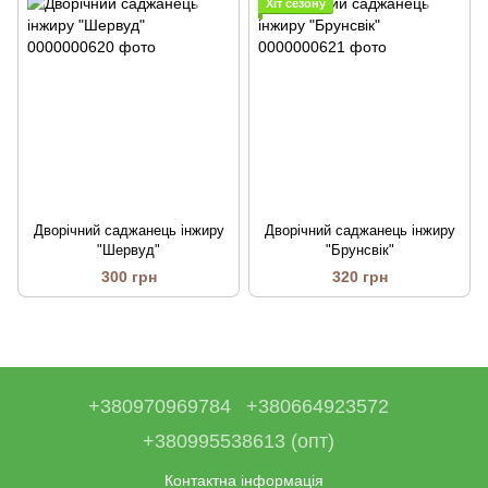
Хіт сезону
Дворічний саджанець інжиру
Дворічний саджанець інжиру
"Шервуд"
"Брунсвік"
300 грн
320 грн
+380970969784
+380664923572
+380995538613 (опт)
Контактна інформація