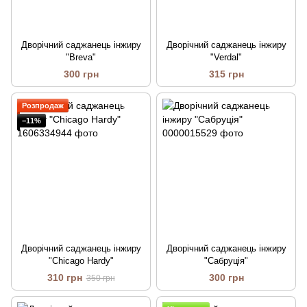
Дворічний саджанець інжиру
Дворічний саджанець інжиру
"Breva"
"Verdal"
300 грн
315 грн
Розпродаж
−11%
Дворічний саджанець інжиру
Дворічний саджанець інжиру
"Chicago Hardy"
"Сабруція"
310 грн
300 грн
350 грн