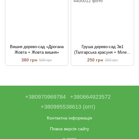
Вишня дерево-сад «Дрогана
Груша дерево-сад 3в1
Жовта + Жовта вишня»
(Талгарська красуня + Мілена
+ Аббат Фетель)
380 грн
250 грн
500 грн
350 грн
+380970969784
+380664923572
+380995538613 (опт)
Контактна інформація
Повна версія сайту