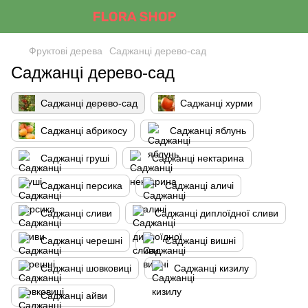
Фруктові дерева
Саджанці дерево-сад
Саджанці дерево-сад
Саджанці дерево-сад
Саджанці хурми
Саджанці абрикосу
Саджанці яблунь
Саджанці груші
Саджанці нектарина
Саджанці персика
Саджанці аличі
Саджанці сливи
Саджанці диплоїдної сливи
Саджанці черешні
Саджанці вишні
Саджанці шовковиці
Саджанці кизилу
Саджанці айви