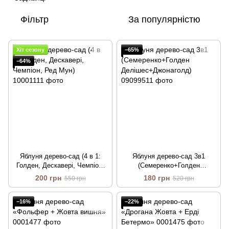
Фільтр
За популярністю
Хіт сезону
−65%
−64%
Яблуня дерево-сад (4 в 1:
Яблуня дерево-сад 3в1
Голден, Дескавері, Чемпіон,
(Семеренко+Голден
Ред Мун)
Делішес+Джонаголд)
200 грн
180 грн
550 грн
520 грн
−16%
−22%