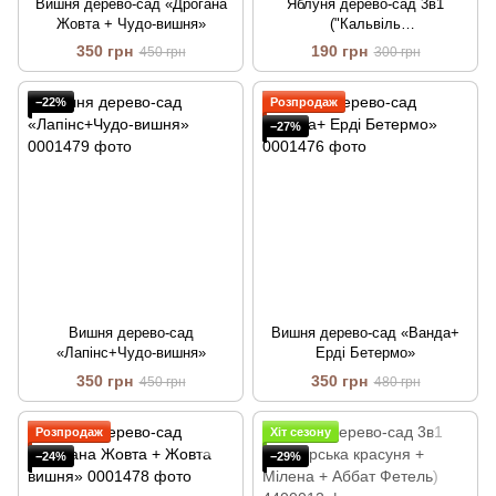
Вишня дерево-сад «Дрогана
Яблуня дерево-сад 3в1
Жовта + Чудо-вишня»
("Кальвіль
Сніговий"+"Чемпіон"+"Гренні
350 грн
190 грн
450 грн
300 грн
Сміт")
−22%
Розпродаж
−27%
Вишня дерево-сад
Вишня дерево-сад «Ванда+
«Лапінс+Чудо-вишня»
Ерді Бетермо»
350 грн
350 грн
450 грн
480 грн
Розпродаж
Хіт сезону
−24%
−29%