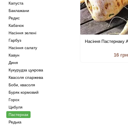
Капуста
Баклажани
Редис
Кабачок
Насіння зелені
Гарбуз
Насіння Пастернаку А
Насіння салату
16 грн
Кавун
Диня
Кукурудза цукрова
Квасоля спаржева
Боби, квасоля
Буряк кормовий
Горох
Цибуля
Пастернак
Редька