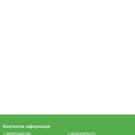
Контактна інформація
+380970969784
+380930955673