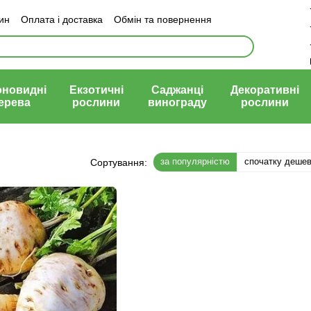
зин
Оплата і доставка
Обмін та повернення
й договір (оферта)
оновидні
Екзотичні
Саджанці
Декоративні
ерева
рослини
винограду
рослини
за популярністю
спочатку деше
Сортування: