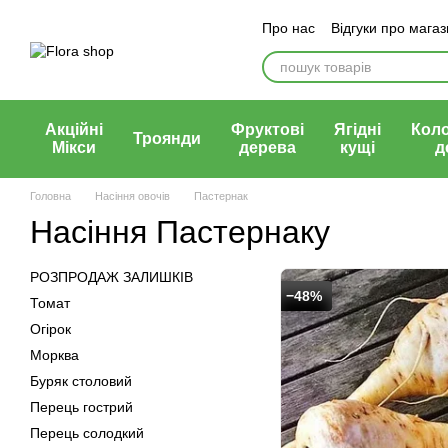
Перейти до основного контенту
Про нас
Відгуки про мага
Блог магазину
Публічни
Акційні
Фруктові
Ягідні
Кол
Троянди
Мікси
дерева
кущі
д
Головна
Насіння овочів
Пастернак
Насіння Пастернаку
РОЗПРОДАЖ ЗАЛИШКІВ
−48%
Томат
Огірок
Морква
Буряк столовий
Перець гострий
Перець солодкий