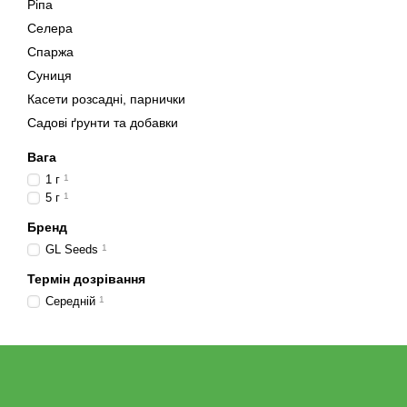
Ріпа
Селера
Спаржа
Суниця
Касети розсадні, парнички
Садові ґрунти та добавки
Вага
1 г
1
5 г
1
Бренд
GL Seeds
1
Термін дозрівання
Середній
1