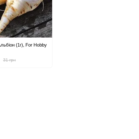
льбiон (1г), For Hobby
31 грн