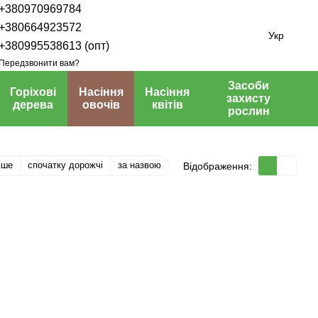
+380970969784
+380664923572
Укр
+380995538613 (опт)
Передзвонити вам?
Засоби
Горіхові
Насіння
Насіння
захисту
дерева
овочів
квітів
рослин
вше
спочатку дорожчі
за назвою
Відображення: