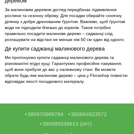
деревом
За
малиновим деревом догляд
передбачає підживлення
рослини та сезонну обрізку. Для посадки обирайте сонячну
ділянку з добре дренованим ґрунтом. Важливо, щоб ґрунтові
води не підходили близько до коренів. Також потрібно
правильно посадити
малинове дерево – саджанці
слід
розташувати на відстані не менше ніж 50 см один від одного.
Де купити саджанці малинового дерева
Ми пропонуємо
купити саджанці малинового дерева
та
різноманітні
ягідні кущі
. Гарантуємо професійне пакування,
щоб вони прибули до вас у належному стані. Ви можете
обрати будь-яке
малинове дерево – ціна
у Florashop повністю
відповідає якості посадкового матеріалу.
+380970969784
+380664923572
+380995538613 (опт)