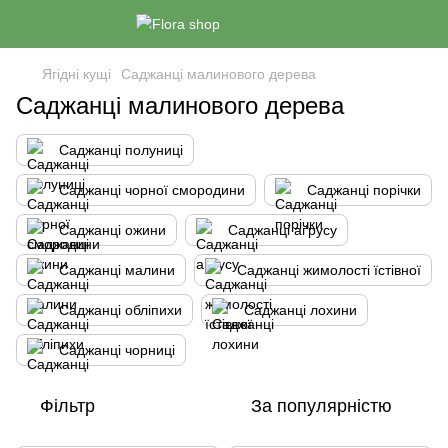
Ягідні кущі
Саджанці малинового дерева
Саджанці малинового дерева
Саджанці полуниці
Саджанці чорної смородини
Саджанці порічки
Саджанці ожини
Саджанці аґрусу
Саджанці малини
Саджанці жимолості їстівної
Саджанці обліпихи
Саджанці лохини
Саджанці чорниці
Фільтр
За популярністю