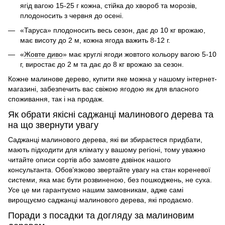
ягід вагою 15-25 г кожна, стійка до хвороб та морозів,
плодоносить з червня до осені.
«Таруса» плодоносить весь сезон, дає до 10 кг врожаю,
має висоту до 2 м, кожна ягода важить 8-12 г.
«
Жовте диво
» має круглі ягоди жовтого кольору вагою 5-10
г, виростає до 2 м та дає до 8 кг врожаю за сезон.
Кожне
малинове дерево, купити
яке можна у нашому інтернет-
магазині, забезпечить вас свіжою ягодою як для власного
споживання, так і на продаж.
Як обрати якісні саджанці малинового дерева та
на що звернути увагу
Саджанці малинового дерева
,
які ви збираєтеся придбати,
мають підходити для клімату у вашому регіоні, тому уважно
читайте описи сортів або замовте дзвінок нашого
консультанта. Обов’язково звертайте увагу на стан кореневої
системи, яка має бути розвиненою, без пошкоджень, не суха.
Усе це ми гарантуємо нашим замовникам, адже самі
вирощуємо
саджанці малинового дерева
, які продаємо.
Поради з посадки та догляду за малиновим