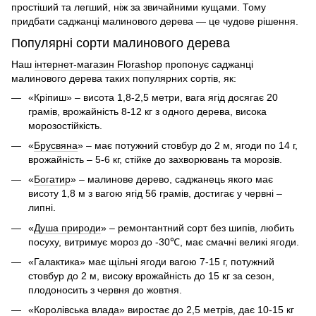
простіший та легший, ніж за звичайними кущами. Тому
придбати саджанці малинового дерева
— це чудове рішення.
Популярні сорти малинового дерева
Наш
інтернет-магазин Florashop
пропонує саджанці
малинового дерева таких популярних сортів, як:
«Кріпиш» – висота 1,8-2,5 метри, вага ягід досягає 20
грамів, врожайність 8-12 кг з одного дерева, висока
морозостійкість.
«
Брусвяна
» – має потужний стовбур до 2 м, ягоди по 14 г,
врожайність – 5-6 кг, стійке до захворювань та морозів.
«
Богатир
» –
малинове дерево, саджанець
якого має
висоту 1,8 м з вагою ягід 56 грамів, достигає у червні –
липні.
«
Душа природи
» – ремонтантний сорт без шипів, любить
посуху, витримує мороз до -30℃, має смачні великі ягоди.
«Галактика» має щільні ягоди вагою 7-15 г, потужний
стовбур до 2 м, високу врожайність до 15 кг за сезон,
плодоносить з червня до жовтня.
«Королівська влада» виростає до 2,5 метрів, дає 10-15 кг