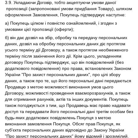
3.9. Укладаючи Договір, тобто акцептуючи умови даної
пропозиції (запропоновані умови придбання Товару), шляхом
оформлення Замовлення, Покупець підтверджує наступне:
а) Покупець цілком і повністю ознайомлений, і згоден з
умовами цієї пропозиції (оферти);
б) він дає дозвіл на збір, обробку та передачу персональних
даних, дозвіл на обробку персональних даних діє протягом
усього терміну дії Договору, а також протягом необмеженого
терміну після закінчення його дії. Крім цього, укладенням
договору Покупець підтверджує, що він повідомлений (без
додаткового повідомлення) про права, встановлених Законом
України "Про захист персональних даних", про цілі збору
даних, а також про те, що його персональні дані передаються
Продавцю з метою можливості виконання умов цього
Договору, можливості проведення взаєморозрахунків, а також
для отримання рахунків, актів та інших документів. Покупець
також погоджується з тим, що Продавець має право надавати
доступ та передавати його персональні дані третім особам без
будь-яких додаткових повідомлень Покупця з метою
виконання замовлення Покупця. Обсяг прав Покупця, як
суб'єкта персональних даних відповідно до Закону України
"Про захист персональних даних" йому відомий і зрозумілий.