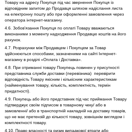
Товару на адресу Покупця під час звернення Покупця із
відповідним запитом до Продавця шляхом надіслання листа
на електронну пошту або при оформленні замовлення через
оператора інтернет-магазину.
4.6. Зобов'язання Покупця по оплаті Товару вважаються
виконаними з моменту надходження Продавцю коштів на його
рахунок.
4.7. Розрахунки між Продавцем і Покупцем за Товар
здійснюються способами, зазначеними на сайті Інтернет-
магазину в розділі «Оплата і Доставка».
4.8. При отриманні товару Покупець повинен у присутності
представника служби доставки (перевізника) перевірити
відповідність Товару якісним і кількісним характеристикам
(найменування товару, кількість, комплектність, термін
придатності).
4.9. Покупець або його представник під час приймання Товару
підтверджує своїм підписом в товарному чеку/ або в
замовленні/ або в транспортній накладній на доставку товарів,
що не має претензій до кількості товару, зовнішнім виглядом і
комплектності товару.
4.10. Право власності та ризик випадкової втрати або