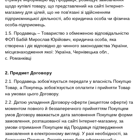
щодо купівлі товару, що представлений на сайті Інтернет-
магазину для цілей, що не пов'язані зі здійсненням
підприємницької діяльності, або юридична особа чи фізична
особа-підприємець.
1.5. Продавець – Товариство з обмеженою відповідальністю
ФОП Бабій Мирослав Юрійович, юридична особа, яка
створена і діє відповідно до чинного законодавства України,
місцезнаходження якої: Україна, Чернівецька обл.,
с. Романківці
2.
Предмет Договору
2.1. Продавець зобов’язується передати у власність Покупцю
Товар, а Покупець зобов’язується оплатити і прийняти Товар
на умовах цього Договору.
2.2. Датою укладення Договору-оферти (акцептом оферти) та
моментом повного й беззаперечного прийняттям Покупцем
умов Договору вважається дата заповнення Покупцем форми
замовлення, розташованої на сайті Інтернет-магазину, за
умови отримання Покупцем від Продавця підтвердження
замовлення в електронному вигляді. У разі необхідності, за
бажанням Покупця, Договір може бути оформлений у