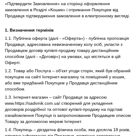
«Підтвердити Замовлення» на сторінці оформлення
замовлення в Розділі «Кошик» і отримання Покупцем від
Продавця підтвердження замовлення в електронному вигляді.
1.
Визначення термінів
1.1. Публічна оферта (далі - «Оферта») - публічна пропозиція
Продавця, адресована невизначеному колу осіб, укласти з
Продавцем договір купівлі-продажу товару дистанційним
способом (далі - «Договір») на умовах, що містяться в цій
Оферті.
1.2. Товар або Послуга – об'єкт угоди сторін, який був обраний
покупцем на сайті Інтернет-магазину та поміщений у кошик,
або вже придбаний Покупцем у Продавця дистанційним
способом.
1.3. Інтернет-магазин – сайт Продавця за адресою
www.https://sadivnik.com.ua/ створений для укладення
договорів роздрібної та оптової купівлі-продажу на підставі
ознайомлення Покупця із запропонованим Продавцем описом
Товару за допомогою мережі Інтернет.
1.4. Покупець – дієздатна фізична особа, яка досягла 18 років,
отримує інформацію від Продавця, розміщує замовлення