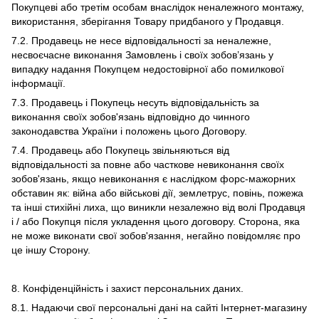
Покупцеві або третім особам внаслідок неналежного монтажу,
використання, зберігання Товару придбаного у Продавця.
7.2. Продавець не несе відповідальності за неналежне,
несвоєчасне виконання Замовлень і своїх зобов’язань у
випадку надання Покупцем недостовірної або помилкової
інформації.
7.3. Продавець і Покупець несуть відповідальність за
виконання своїх зобов'язань відповідно до чинного
законодавства України і положень цього Договору.
7.4. Продавець або Покупець звільняються від
відповідальності за повне або часткове невиконання своїх
зобов'язань, якщо невиконання є наслідком форс-мажорних
обставин як: війна або військові дії, землетрус, повінь, пожежа
та інші стихійні лиха, що виникли незалежно від волі Продавця
і / або Покупця після укладення цього договору. Сторона, яка
не може виконати свої зобов'язання, негайно повідомляє про
це іншу Сторону.
8. Конфіденційність і захист персональних даних.
8.1. Надаючи свої персональні дані на сайті Інтернет-магазину