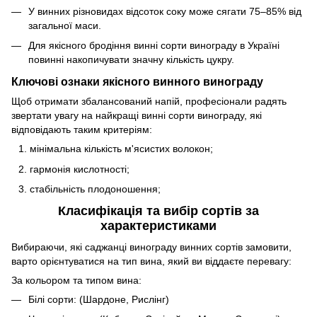
У винних різновидах відсоток соку може сягати 75–85% від
загальної маси.
Для якісного бродіння винні сорти винограду в Україні
повинні накопичувати значну кількість цукру.
Ключові ознаки якісного винного винограду
Щоб отримати збалансований напій, професіонали радять
звертати увагу на найкращі винні сорти винограду, які
відповідають таким критеріям:
мінімальна кількість м'ясистих волокон;
гармонія кислотності;
стабільність плодоношення;
Класифікація та вибір сортів за
характеристиками
Вибираючи, які саджанці винограду винних сортів замовити,
варто орієнтуватися на тип вина, який ви віддаєте перевагу:
За кольором та типом вина:
Білі сорти: (Шардоне, Рислінг)