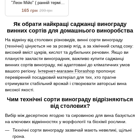
"Леон Мійо" ( ранній термін
дозрівання )
165 грн
299 грн
Як обрати найкращі саджанці винограду
винних сортів для домашнього виноробства
На відміну від столових різновидів, винні сорти винограду
(технічні) цінуються не за розмір ягід, а за хімічний склад соку:
високий вміст цукрів, кислот та дубильних речовин. Якщо ви
плануєте закласти виноградник, важливо купити саджанці
винних сортів винограду, які адаптовані до кліматичних умов
вашого регіону.
Інтернет-магазин Florashop
пропонує
перевірений посадковий матеріал для тих, хто прагне
отримувати стабільний врожай і створювати авторські вина
високої якості.
Чим технічні сорти винограду відрізняються
від столових?
Вибір між десертною ягодою та сировиною для вина базується
на ключових відмінностях у морфології та біохімії рослини.
Технічні сорти винограду зазвичай мають невеликі, щільні
грона.