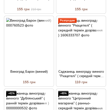
155 грн
155 грн
210 грн
Розпродаж
Виноград Барон (винний)
Саджанець винограду винного
"Ркацетелі" ( середній термін
дозрівання )
155 грн
110 грн
−41%
−45%