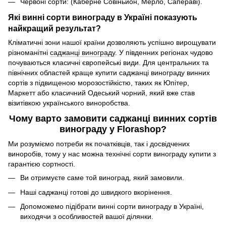
Червоні сорти: (Каберне Совіньйон, Мерло, Сапераві).
Які винні сорти винограду в Україні показують
найкращий результат?
Кліматичні зони нашої країни дозволяють успішно вирощувати
різноманітні
саджанці винограду
. У південних регіонах чудово
почуваються класичні європейські види. Для центральних та
північних областей краще купити саджанці винограду винних
сортів з підвищеною морозостійкістю, таких як Юпітер,
Маркетт або класичний Одеський чорний, який вже став
візитівкою українського виноробства.
Чому варто замовити саджанці винних сортів
винограду у Florashop?
Ми розуміємо потреби як початківців, так і досвідчених
виноробів, тому у нас можна технічні сорти винограду купити з
гарантією сортності.
Ви отримуєте саме той виноград, який замовили.
Наші саджанці готові до швидкого вкорінення.
Допоможемо підібрати винні сорти винограду в Україні,
виходячи з особливостей вашої ділянки.