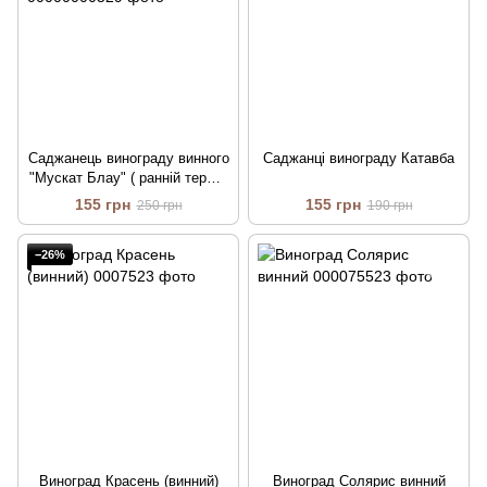
Саджанець винограду винного
Саджанці винограду Катавба
"Мускат Блау" ( ранній термін
дозрівання )
155 грн
155 грн
250 грн
190 грн
−26%
Виноград Красень (винний)
Виноград Солярис винний