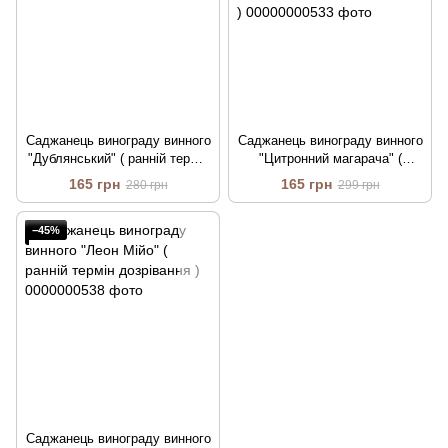
Саджанець винограду винного
Саджанець винограду винного
"Дублянський" ( ранній термін
"Цитронний магарача" (
дозрівання )
ранньо-середній термін
165 грн
165 грн
280 грн
299 грн
дозрівання )
−45%
Саджанець винограду винного