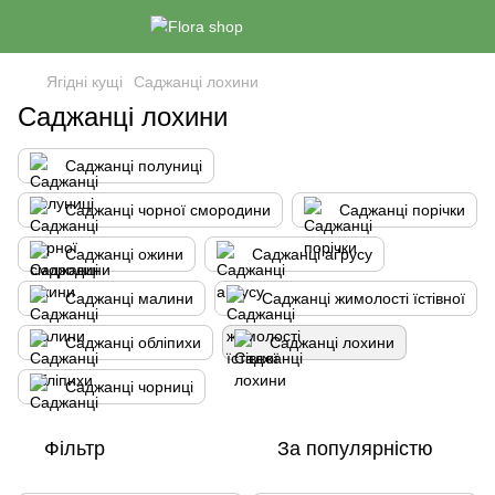
Ягідні кущі
Саджанці лохини
Саджанці лохини
Саджанці полуниці
Саджанці чорної смородини
Саджанці порічки
Саджанці ожини
Саджанці аґрусу
Саджанці малини
Саджанці жимолості їстівної
Саджанці обліпихи
Саджанці лохини
Саджанці чорниці
Фільтр
За популярністю