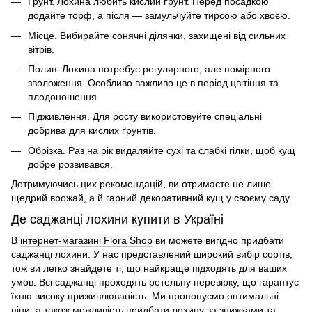
Ґрунт. Лохина любить кислий ґрунт. Перед посадкою
додайте торф, а після — замульчуйте тирсою або хвоєю.
Місце. Вибирайте сонячні ділянки, захищені від сильних
вітрів.
Полив. Лохина потребує регулярного, але помірного
зволоження. Особливо важливо це в період цвітіння та
плодоношення.
Підживлення. Для росту використовуйте спеціальні
добрива для кислих ґрунтів.
Обрізка. Раз на рік видаляйте сухі та слабкі гілки, щоб кущ
добре розвивався.
Дотримуючись цих рекомендацій, ви отримаєте не лише
щедрий врожай, а й гарний декоративний кущ у своєму саду.
Де саджанці лохини купити в Україні
В
інтернет-магазині Flora Shop
ви можете вигідно придбати
саджанці лохини. У нас представлений широкий вибір сортів,
тож ви легко знайдете ті, що найкраще підходять для ваших
умов. Всі саджанці проходять ретельну перевірку, що гарантує
їхню високу приживлюваність. Ми пропонуємо оптимальні
ціни, а також можливість придбати лохину за знижками та