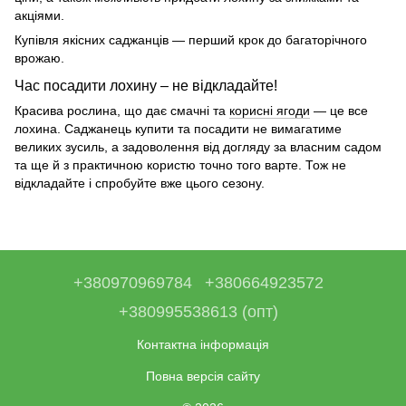
акціями.
Купівля якісних саджанців — перший крок до багаторічного
врожаю.
Час посадити лохину – не відкладайте!
Красива рослина, що дає смачні та
корисні ягоди
— це все
лохина. Саджанець купити
та посадити не вимагатиме
великих зусиль, а задоволення від догляду за власним садом
та ще й з практичною користю точно того варте. Тож не
відкладайте і спробуйте вже цього сезону.
+380970969784
+380664923572
+380995538613 (опт)
Контактна інформація
Повна версія сайту