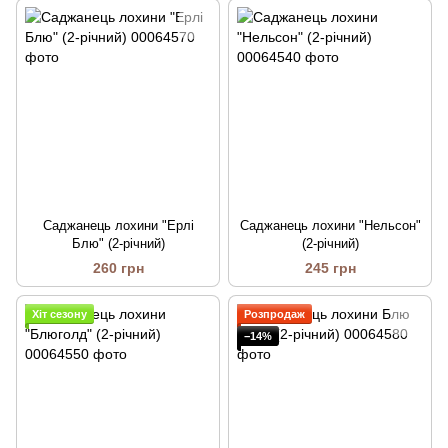
Саджанець лохини "Ерлі
Саджанець лохини "Нельсон"
Блю" (2-річний)
(2-річний)
260 грн
245 грн
Хіт сезону
Розпродаж
−14%