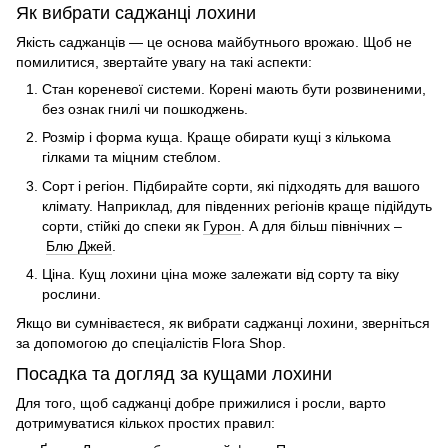
Як вибрати саджанці лохини
Якість саджанців — це основа майбутнього врожаю. Щоб не
помилитися, звертайте увагу на такі аспекти:
Стан кореневої системи. Корені мають бути розвиненими,
без ознак гнилі чи пошкоджень.
Розмір і форма куща. Краще обирати кущі з кількома
гілками та міцним стеблом.
Сорт і регіон. Підбирайте сорти, які підходять для вашого
клімату. Наприклад, для південних регіонів краще підійдуть
сорти, стійкі до спеки як
Гурон
. А для більш північних –
Блю Джей
.
Ціна.
Кущ лохини ціна
може залежати від сорту та віку
рослини.
Якщо ви сумніваєтеся,
як вибрати саджанці лохини
, зверніться
за допомогою до спеціалістів
Flora Shop
.
Посадка та догляд за кущами лохини
Для того, щоб саджанці добре прижилися і росли, варто
дотримуватися кількох простих правил: