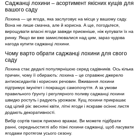
Саджанці лохини – асортимент якісних кущів для
вашого саду
Лохина — це ягода, яка заслуговує на місце у вашому саду.
Вона не лише смачна, але й корисна. А ще, погодьтеся,
вирощувати власні ягоди завжди приємніше, ніж купувати їх на
ринку. Якщо ви вже замислювалися над цим, зараз чудова
нагода
купити саджанці лохини
.
Чому варто обрати саджанці лохини для свого
саду
Лохина стає дедалі популярнішою серед садівників. Ось кілька
причин, чому її обирають: лохина – ц
е справжнє джерело
антиоксидантів і корисних речовин. Вживання лохини
підтримує імунітет і покращує самопочуття. А з
а умови
правильного ґрунту і регулярного поливу
саджанці лохини
швидко ростуть і радують урожаєм. Кущ
лохини прикрашає
сад цілий рік: весняні квіти, літні ягоди і яскраве осіннє листя
додають декоративності.
Вибір сортів також приємно вражає. Ви можете підібрати
ранні, середньостиглі або пізні
лохини саджанці
, щоб ласувати
ягодами протягом усього сезону.