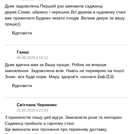
Дуже задоволена.Перший раз замовила саджанці
дерев.Сливи, абрикос і черешню.Всі дерева в чудовому стані
вже прижилися.Будемо чекати плодів .Велике дякую за вашу
працю))
Відповісти
Ганна
06.06.2026 в 10:12
Дуже вдячна вам за Вашу працю. Роблю не вперше
замовлення. Задоволена всім. Навіть не перевіряю на пошті.
Знаю- все буде норм. Миру, здоров'я, наснаги.👍🙏👏😄
Відповісти
Світлана Черненко
22.05.2026 в 21:03
З приємністю пишу цей відгук. Замовляла рози та нектарин.
Саджанці прийшли а гарному стані.
Ще виконали моє прохання про термінову доставку.