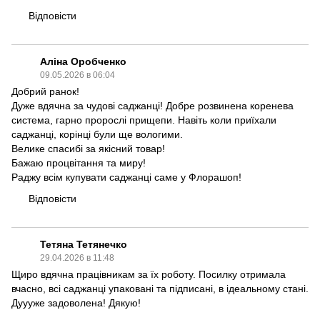
Відповісти
Аліна Оробченко
09.05.2026 в 06:04
Добрий ранок!
Дуже вдячна за чудові саджанці! Добре розвинена коренева
система, гарно пророслі прищепи. Навіть коли приїхали
саджанці, корінці були ще вологими.
Велике спасибі за якісний товар!
Бажаю процвітання та миру!
Раджу всім купувати саджанці саме у Флорашоп!
Відповісти
Тетяна Тетянечко
29.04.2026 в 11:48
Щиро вдячна працівникам за їх роботу. Посилку отримала
вчасно, всі саджанці упаковані та підписані, в ідеальному стані.
Дуууже задоволена! Дякую!