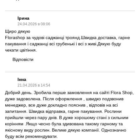
Ірина
24.04.2026 в 08:06
Щиро дякую
Florashop за чудові саджанці троянд.Швидка доставка, гарне
пакування і саджанці всі грубенькі і всі з живі.Дякую буду
чекати цвітіння.
Відповісти
Інна
21.04.2026 в 14:54
Добрий день. Зробила перше замовлення на сайті Flora Shop,
дуже задоволена. Після оформлення , швидко подзвонив
менеджер, все дуже докладно пояснив , відповів на всі
запитання. Швидка відправка, гарне пакування. Рослини
прийшли через пару днів. В дуже хорошому стані з сильним
корінням .Якщо чесно була здивована такому гарному та
якісному виду рослин. Велике дякую компанії. Однозначно
буду всім рекомендувати.