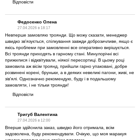
Відповісти
Федосенко Олена
27.04.2026 в 18:17
Невперше замовляю троянди. Що можу сказати, менеджер
швидко зв'язується, спілкування завжди доброзичливе, якщо є
якісь проблеми при замовленні все оперативно вирішується.
Всі троянди приходять в гарному стані. Минулорічні всі
прижилися і відквітували, ніякої пересортиці. В цьому році
замовила аж вісім троянд, прийшли гарно упаковані, добре
розвинені корені, бруньки, а в деяких невеликі пагони, живі, не
зів'ялі. Однозначно рекомендую, буду і в подальшому
замовляти, і не тільки троянди!
Відповісти
Тригуб Валентина
27.04.2026 в 12:00
Вперше здійснила заказ, швидко його отримала, всім
задоволена, буду рекомендувати. Очікую, що моя маракуя