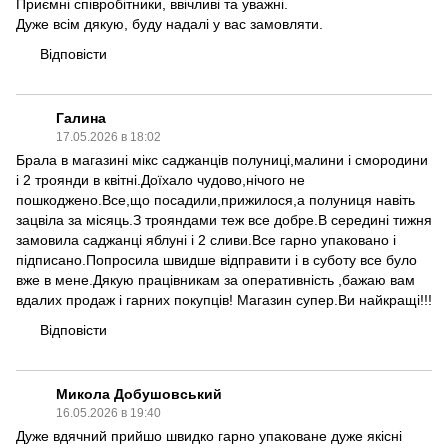
Приємні співробітники, ввічливі та уважні.
Дуже всім дякую, буду надалі у вас замовляти.
Відповісти
Галина
17.05.2026 в 18:02
Брала в магазині мікс саджанців полуниці,малини і смородини
і 2 троянди в квітні.Доїхало чудово,нічого не
пошкоджено.Все,що посадили,прижилося,а полуниця навіть
зацвіла за місяць.З трояндами теж все добре.В середині тижня
замовила саджанці яблуні і 2 сливи.Все гарно упаковано і
підписано.Попросила швидше відправити і в суботу все було
вже в мене.Дякую працівникам за оперативність ,бажаю вам
вдалих продаж і гарних покупців! Магазин супер.Ви найкращі!!!
Відповісти
Микола Добушовський
16.05.2026 в 19:40
Дуже вдячний прийшо швидко гарно упаковане дуже якісні