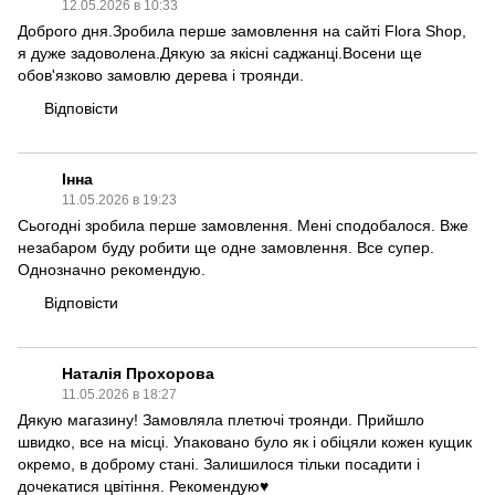
12.05.2026 в 10:33
Доброго дня.Зробила перше замовлення на сайті Flora Shop,
я дуже задоволена.Дякую за якісні саджанці.Восени ще
обов'язково замовлю дерева і троянди.
Відповісти
Інна
11.05.2026 в 19:23
Сьогодні зробила перше замовлення. Мені сподобалося. Вже
незабаром буду робити ще одне замовлення. Все супер.
Однозначно рекомендую.
Відповісти
Наталія Прохорова
11.05.2026 в 18:27
Дякую магазину! Замовляла плетючі троянди. Прийшло
швидко, все на місці. Упаковано було як і обіцяли кожен кущик
окремо, в доброму стані. Залишилося тільки посадити і
дочекатися цвітіння. Рекомендую♥️