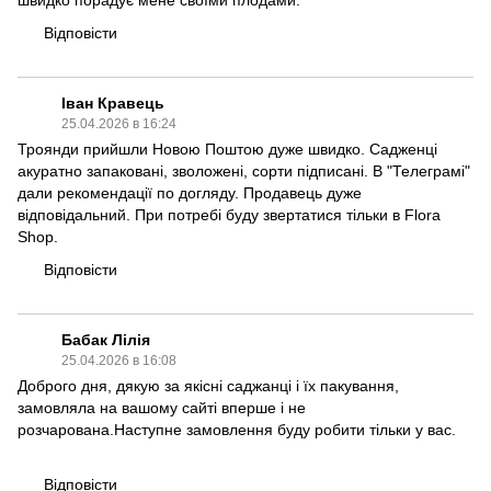
швидко порадує мене своїми плодами.
Відповісти
Іван Кравець
25.04.2026 в 16:24
Троянди прийшли Новою Поштою дуже швидко. Садженці
акуратно запаковані, зволожені, сорти підписані. В "Телеграмі"
дали рекомендації по догляду. Продавець дуже
відповідальний. При потребі буду звертатися тільки в Flora
Shop.
Відповісти
Бабак Лілія
25.04.2026 в 16:08
Доброго дня, дякую за якісні саджанці і їх пакування,
замовляла на вашому сайті вперше і не
розчарована.Наступне замовлення буду робити тільки у вас.
Відповісти