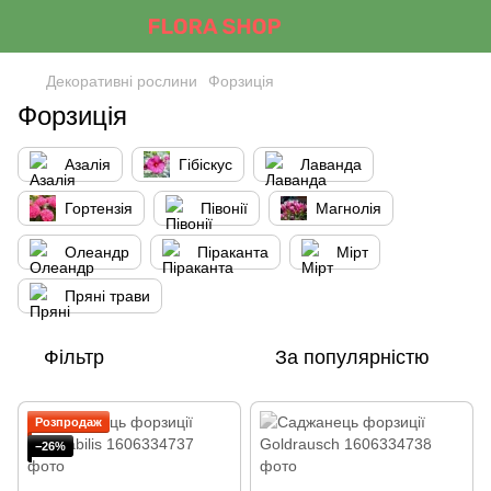
Декоративні рослини
Форзиція
Форзиція
Азалія
Гібіскус
Лаванда
Гортензія
Півонії
Магнолія
Олеандр
Піраканта
Мірт
Пряні трави
Фільтр
За популярністю
Розпродаж
−26%