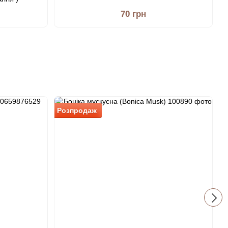
70 грн
Розпродаж
Р
−