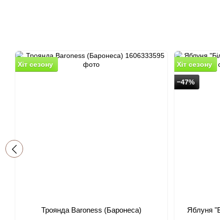
Хіт сезону
Хіт сезону
−47%
Троянда Baroness (Баронеса)
Яблуня "Б