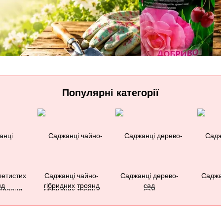
Популярні категорії
летистих
Саджанці чайно-
Саджанці дерево-
Саджа
нд
гібридних троянд
сад