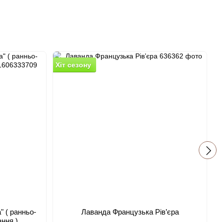
Хіт сезону
Х
−
 ( ранньо-
Лаванда Французька Рів’єра
ання )