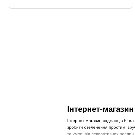
Оплата при отриманні
Обмін та пове
Інтернет-магази
Інтернет-магазин саджанців Flora
зробити озеленення простим, зру
та умов: від декоративних рослин