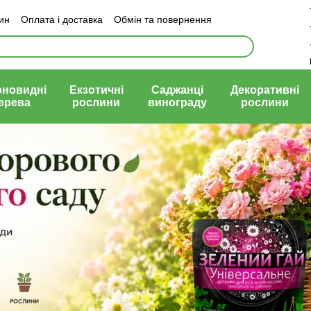
зин
Оплата і доставка
Обмін та повернення
й договір (оферта)
оновидні
Екзотичні
Саджанці
Декоративні
ерева
рослини
винограду
рослини