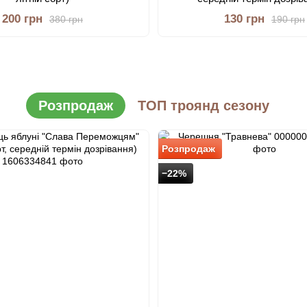
200 грн
130 грн
380 грн
190 грн
Розпродаж
ТОП троянд сезону
Розпродаж
−22%