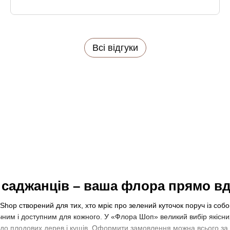
Всі відгуки
рнення
Швидка доставка
Га
н саджанців – ваша флора прямо в
 Shop створений для тих, хто мріє про зелений куточок поруч із со
чним і доступним для кожного. У «Флора Шоп» великий вибір якісни
 до плодових дерев і кущів. Оформити замовлення можна всього за д