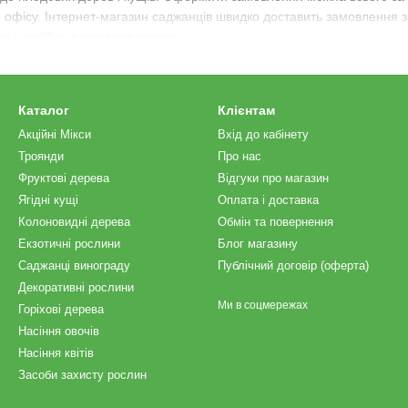
и офісу. Інтернет-магазин саджанців швидко доставить замовлення 
с і надійне пакування рослин.
Shop»?
я ідеального саду чи озеленення ділянки. У каталозі кожен знайде
Каталог
Клієнтам
ування чи дизайнерських задумів. В асортименті є:
Акційні Мікси
Вхід до кабінету
Троянди
Про нас
Фруктові дерева
Відгуки про магазин
Ягідні кущі
Оплата і доставка
Колоновидні дерева
Обмін та повернення
Екзотичні рослини
Блог магазину
Саджанці винограду
Публічний договір (оферта)
аджанців.
Декоративні рослини
Ми в соцмережах
Горіхові дерева
 відбирають
саджанці фруктових дерев
та інших рослин. Вони дбають 
Насіння овочів
име вас довгими роками.
Насіння квітів
 наш флора маркет?
Засоби захисту рослин
іряє велика кількість клієнтів. У нас продаються тільки здорові, пе