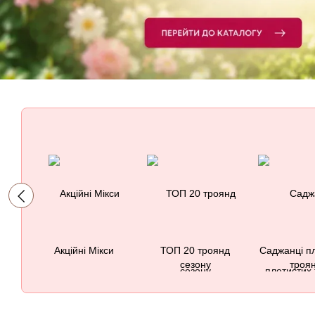
Акційні Мікси
ТОП 20 троянд
Саджанці п
сезону
троя