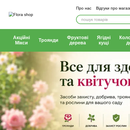
Перейти до основного контенту
Про нас
Відгуки про мага
Блог магазину
Публічни
Акційні
Фруктові
Ягідні
Кол
Троянди
Мікси
дерева
кущі
д