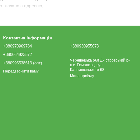
за вказаною адресою,
 саме те, що потрібно,
Контактна інформація
+380970969784
+380930955673
+380664923572
Чернівецька обл Дністровський р-
+380995538613 (опт)
н с. Романківці вул.
Калнишевського 68
Передзвонити вам?
Мапа проїзду
про їх високу якість і
ревірені саджанці, які добре