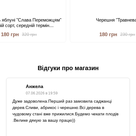
 яблуні "Слава Переможцям"
Черешня "Травнев
ній сорт, середній термін
дозрівання)
180 грн
180 грн
320 грн
230 грн
Відгуки про магазин
Анжела
07.06.2026 в 19:59
Дуже задоволена.Перший раз замовила саджанці
дерев.Сливи, абрикос і черешню.Всі дерева в
чудовому стані вже прижилися.Будемо чекати плодів
.Велике дякую за вашу працю))