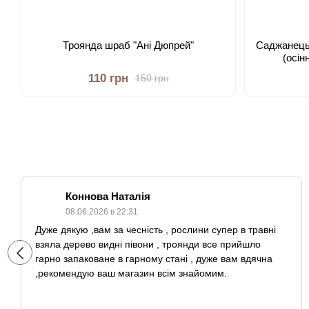
Троянда шраб "Ані Дюпрей"
Саджанець
(осін
110 грн
150 грн
Коннова Наталія
08.06.2026 в 22:31
Дуже дякую ,вам за чесність , рослини супер в травні
взяла дерево видні півони , троянди все прийшло
гарно запаковане в гарному стані , дуже вам вдячна
,рекомендую ваш магазин всім знайомим.