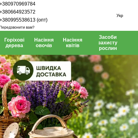
+380970969784
+380664923572
Укр
+380995538613 (опт)
Передзвонити вам?
Засоби
Горіхові
Насіння
Насіння
захисту
дерева
овочів
квітів
рослин