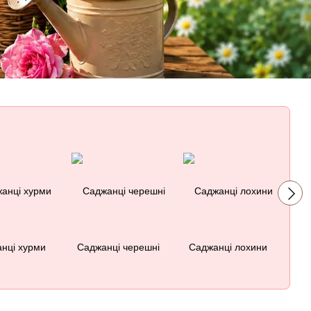
нці хурми
Саджанці черешні
Саджанці лохини