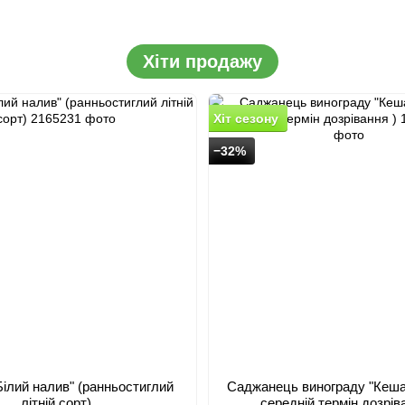
Хіти продажу
Хіт сезону
−32%
ілий налив" (ранньостиглий
Саджанець винограду "Кеша"
літній сорт)
середній термін дозрів