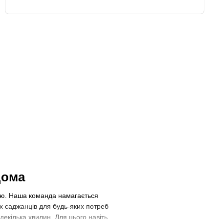
рантія якості
Покупка в один клік
дома
бою. Наша команда намагається
х саджанців для будь-яких потреб
екілька хвилин. Для цього навіть