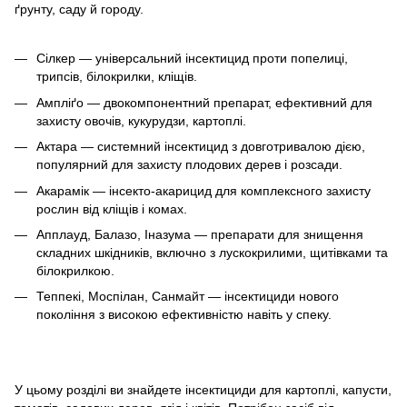
ґрунту, саду й городу.
Сілкер — універсальний інсектицид проти попелиці,
трипсів, білокрилки, кліщів.
Ампліґо — двокомпонентний препарат, ефективний для
захисту овочів, кукурудзи, картоплі.
Актарa — системний інсектицид з довготривалою дією,
популярний для захисту плодових дерев і розсади.
Акарамік — інсекто-акарицид для комплексного захисту
рослин від кліщів і комах.
Апплауд, Балазо, Іназумa — препарати для знищення
складних шкідників, включно з лускокрилими, щитівками та
білокрилкою.
Теппекі, Моспілан, Санмайт — інсектициди нового
покоління з високою ефективністю навіть у спеку.
У цьому розділі ви знайдете інсектициди для картоплі, капусти,