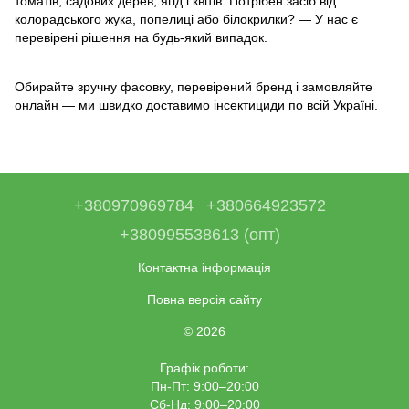
томатів, садових дерев, ягід і квітів. Потрібен засіб від
колорадського жука, попелиці або білокрилки? — У нас є
перевірені рішення на будь-який випадок.
Обирайте зручну фасовку, перевірений бренд і замовляйте
онлайн — ми швидко доставимо інсектициди по всій Україні.
+380970969784
+380664923572
+380995538613 (опт)
Контактна інформація
Повна версія сайту
© 2026
Графік роботи:
Пн-Пт: 9:00–20:00
Сб-Нд: 9:00–20:00