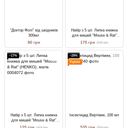
"Доктор Фолі" від шкідників
Набір з 5 шт. Липка книжка
300мл
для мишей "Mouse & Rat"
(GREEN YUE), велика
80 грн
175 грн
200 грн
−17%
−29%
Уцінка
Набір з 5 шт. Липка книжка
Інсектицид Вертімек, 100 мл
для мишей "Mouse & Rat"
(HENKO), мала
125 грн
535 грн
150 грн
750 грн