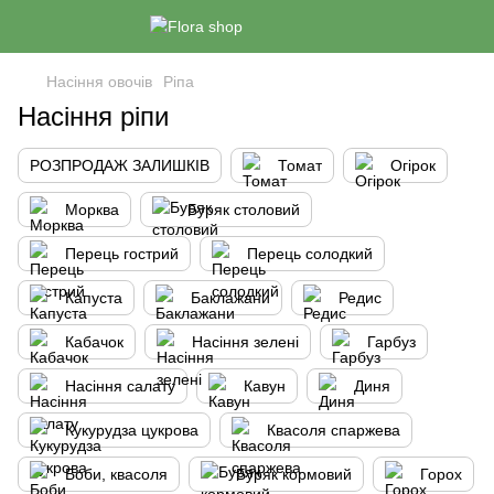
Насіння овочів
Ріпа
Насіння ріпи
РОЗПРОДАЖ ЗАЛИШКІВ
Томат
Огірок
Морква
Буряк столовий
Перець гострий
Перець солодкий
Капуста
Баклажани
Редис
Кабачок
Насіння зелені
Гарбуз
Насіння салату
Кавун
Диня
Кукурудза цукрова
Квасоля спаржева
Боби, квасоля
Буряк кормовий
Горох