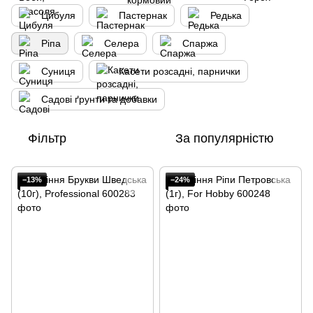
Цибуля
Пастернак
Редька
Ріпа
Селера
Спаржа
Суниця
Касети розсадні, парнички
Садові ґрунти та добавки
Фільтр
За популярністю
−13%
−24%