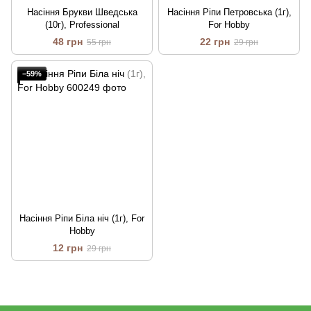
Насіння Брукви Шведська
Насіння Рiпи Петровська (1г),
(10г), Professional
For Hobby
48 грн
22 грн
55 грн
29 грн
−59%
Насіння Рiпи Бiла нiч (1г), For
Hobby
12 грн
29 грн