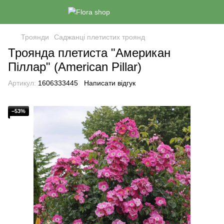
Троянди
Саджанці плетистих троянд
Троянда плетиста "Американ
Піллар" (American Pillar)
Артикул:
1606333445
Написати відгук
−53%