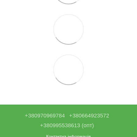
+380970969784
+380664923572
+380995538613 (опт)
Контактна інформація