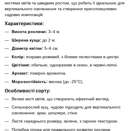
кистями квітів та швидким ростом, що робить її ідеальною для
вертикального озеленення та створення приголомшливих
садових композицій.
Характеристики:
Висота рослини:
3–4 м.
Ширина куща:
до 2 м.
Діаметр квітки:
5–6 см.
Колір:
яскраво-рожевий, з білими пелюстками в центрі.
Цвітіння:
обильне, одноразове в сезон, в червні-липні.
Аромат:
помірно ароматна.
Морозостійкість:
висока (до -25°C).
Особливості сорту:
Великі кисті квітів, що створюють ефектний вигляд.
Сильнорослий кущ, чудово підходить для вертикального
озеленення: арки, шпалери, стіни.
Листя середнього розміру, зелене, з гарною текстурою.
Потрібна опора для правильного розвитку рослини.