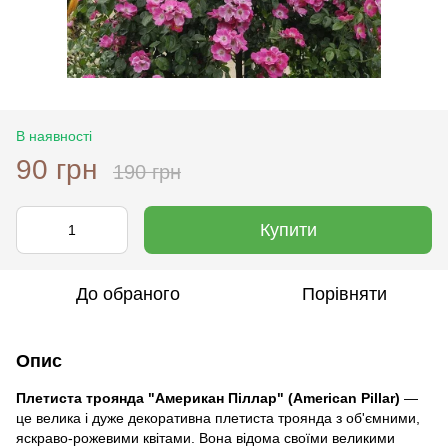
В наявності
90 грн
190 грн
Купити
До обраного
Порівняти
Опис
Плетиста троянда "Американ Піллар" (American Pillar)
—
це велика і дуже декоративна плетиста троянда з об'ємними,
яскраво-рожевими квітами. Вона відома своїми великими