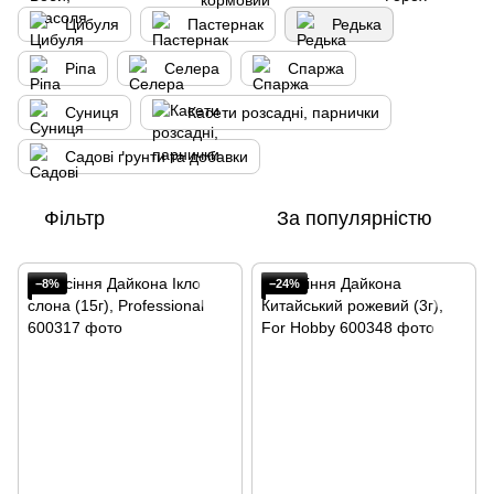
Цибуля
Пастернак
Редька
Ріпа
Селера
Спаржа
Суниця
Касети розсадні, парнички
Садові ґрунти та добавки
Фільтр
За популярністю
−8%
−24%