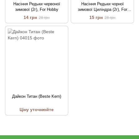
Насіння Редьки червоної
Насіння Редьки чорної
зимової (2г), For Hobby
зимової Циліндра (2г), For
Hobby
14 грн
15 грн
28 грн
28 грн
Дайкон Титан (Bestе Kern)
Ціну уточнюйте