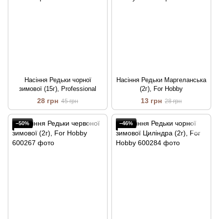
Насіння Редьки чорної
Насіння Редьки Маргеланська
зимової (15г), Professional
(2г), For Hobby
28 грн
13 грн
45 грн
28 грн
−50%
−46%