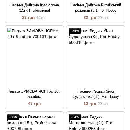
Насіння Дайкона Ікло слона
Насіння Дайкона Китайський
(15г), Professional
рожевий (3г), For Hobby
37 грн
22 грн
40 грн
29 грн
−59%
Редька ЗИМОВА ЧОРНА, 20 г
Насіння Редьки бiлої
Seedera
Сударушка (3г), For Hobby
47 грн
12 грн
29 грн
−38%
−54%