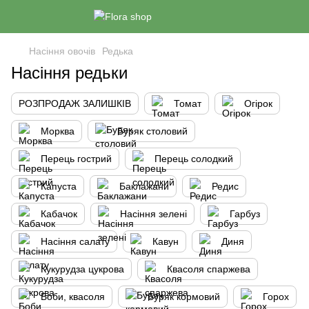
Насіння овочів
Редька
Насіння редьки
РОЗПРОДАЖ ЗАЛИШКІВ
Томат
Огірок
Морква
Буряк столовий
Перець гострий
Перець солодкий
Капуста
Баклажани
Редис
Кабачок
Насіння зелені
Гарбуз
Насіння салату
Кавун
Диня
Кукурудза цукрова
Квасоля спаржева
Боби, квасоля
Буряк кормовий
Горох