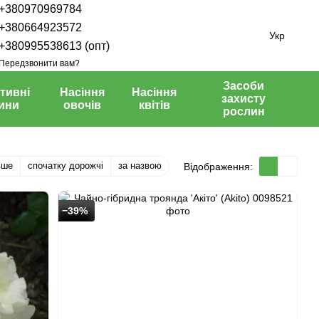
+380970969784
+380664923572
Укр
+380995538613 (опт)
Передзвонити вам?
Засоби
тивні
Насіння
Насіння
захисту
ини
овочів
квітів
рослин
вше
спочатку дорожчі
за назвою
Відображення:
−39%