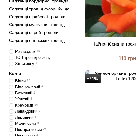
Саджанці бордюрної троянди
Саджанці троянд флорибунда
Саджанці шрабової троянди
Саджанці мускусних троянд
Саджанці спрей троянди
Саджанці японських троянд
Чайно-гібридна троя
Розпродаж
15
ТОП троянд сезону
12
110 грн
Хіт сезону
1
Колір
−21%
Білий
10
Біло-рожевий
6
Бузковий
1
Жовтий
8
Кремовий
14
Лавандовий
6
Лимонний
5
Малиновий
9
Помаранчевий
25
Пурпурний
3