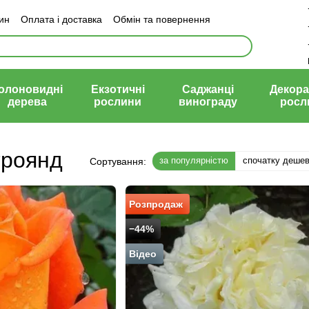
зин
Оплата і доставка
Обмін та повернення
й договір (оферта)
олоновидні
Екзотичні
Саджанці
Декора
дерева
рослини
винограду
росл
троянд
за популярністю
спочатку деше
Сортування:
Розпродаж
−44%
Відео