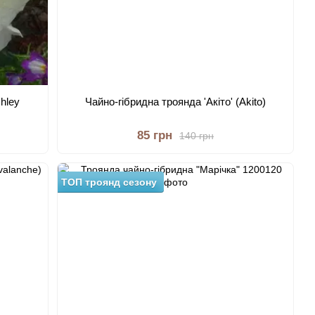
hley
Чайно-гібридна троянда 'Акіто' (Akito)
85 грн
140 грн
ТОП троянд сезону