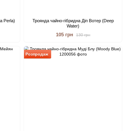
a Perla)
Троянда чайно-гібридна Діп Вотер (Deep
Water)
105 грн
130 грн
Розпродаж