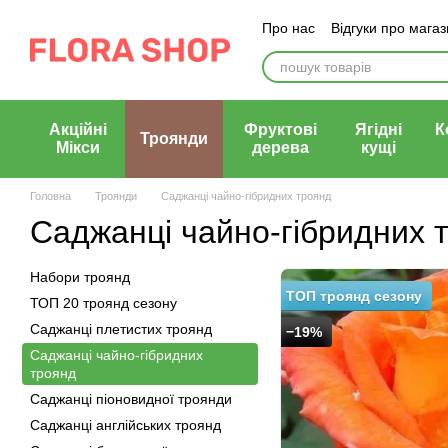
Перейти до основного контенту
Про нас
Відгуки про мага
Блог магазину
Публічни
Акційні
Фруктові
Ягідні
К
Троянди
Мікси
дерева
кущі
Головна
Троянди
Саджанці чайно-гібридних троянд
Саджанці чайно-гібридних 
Набори троянд
ТОП троянд сезону
ТОП 20 троянд сезону
Саджанці плетистих троянд
−19%
Саджанці чайно-гібридних
троянд
Саджанці піоновидної троянди
Саджанці англійських троянд