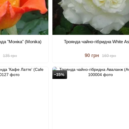
нда "Моніка" (Monika)
Троянда чайно-гібридна White As
90 грн
135 грн
160 грн
−35%