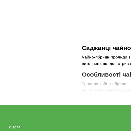
Саджанці чайно
Чайно-гібридні троянди в
витонченістю, довготрива
Особливості ча
Троянди чайно-гібридні в
що робить їх легкими в до
Популярні сорт
Інтернет-магазин FloraS
Peace – один з найві
Red Intuition – розкі
© 2026