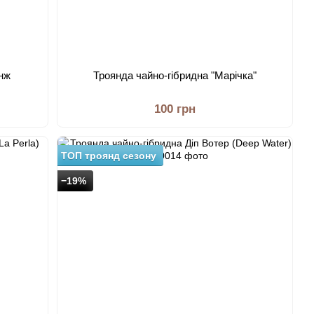
анж
Троянда чайно-гібридна "Марічка"
100 грн
ТОП троянд сезону
−19%