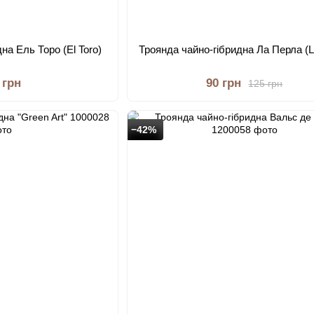
на Ель Торо (El Toro)
Троянда чайно-гібридна Ла Перла (L
 грн
90 грн
125 грн
−42%