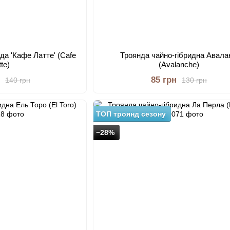
да 'Кафе Латте' (Cafe
Троянда чайно-гібридна Авал
tte)
(Avalanche)
85 грн
140 грн
130 грн
ТОП троянд сезону
−28%