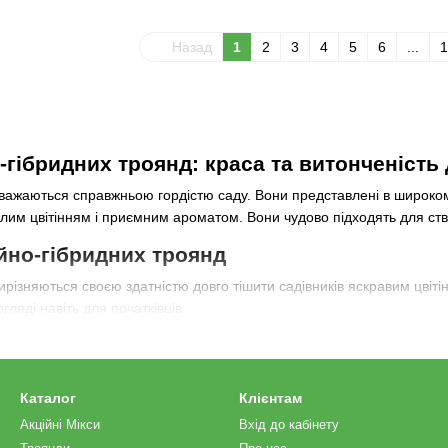
Назад
1
2
3
4
5
6
...
1
-гібридних троянд: краса та витонченість
важаються справжньою гордістю саду. Вони представлені в широкому 
лим цвітінням і приємним ароматом. Вони чудово підходять для ств
йно-гібридних троянд
ирізняються своєю здатністю довго тішити садівників яскравим цвіті
гляді навіть для початківців.
и чайно-гібридних троянд
hop
пропонує багато сортів рослин:
Каталог
Клієнтам
доміших сортів, з великими кремово-жовтими квітами, що переходять
Акційні Мікси
Вхід до кабінету
шні червоні квіти з глибоким відтінком, що зберігають свою красу прот