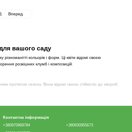
1
Вперед
 для вашого саду
різноманітті кольорів і форм. Ці квіти відомі своєю
орення розкішних клумб і композицій.
нням протягом сезону. Вони відомі своєю стійкістю до хвороб,
Контактна інформація
 у ніжно-рожевий колір.
+380970969784
+380930955673
ягом усього цвітіння.