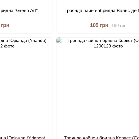
бридна "Green Art"
Троянда чайно-гібридна Вальс де
 грн
105 грн
180 грн
дна Юріанда (Yrianda)
Троянда чайно-гібридна Корвет (Co