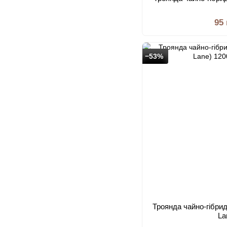
95
−53%
Троянда чайно-гібри
La