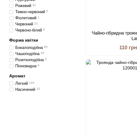
Рожевий
31
Темно-червоний
5
Фіолетовий
1
Червоний
21
Червоно-білий
6
Чайно-гібридна троян
La
Форма квітки
110 грн
Бокалоподібна
85
Чашоподібна
55
Розеткоподібна
5
Піоновидна
6
Аромат
Легкий
119
Насичений
32