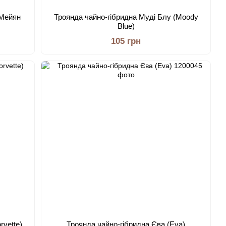
 Мейян
Троянда чайно-гібридна Муді Блу (Moody
Blue)
105 грн
rvette)
Троянда чайно-гібридна Єва (Eva)