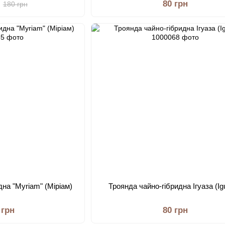
80 грн
180 грн
дна "Myriam" (Міріам)
Троянда чайно-гібридна Ігуаза (Ig
 грн
80 грн