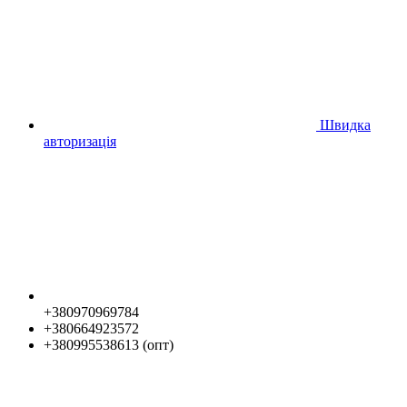
Швидка
авторизація
+380970969784
+380664923572
+380995538613 (опт)