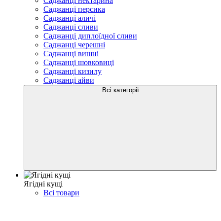
Саджанці нектарина
Саджанці персика
Саджанці аличі
Саджанці сливи
Саджанці диплоїдної сливи
Саджанці черешні
Саджанці вишні
Саджанці шовковиці
Саджанці кизилу
Саджанці айви
Всі категорії
Ягідні кущі
Всі товари