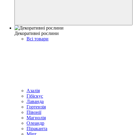
Декоративні рослини
Всі товари
Азалія
Гібіскус
Лаванда
Гортензія
Півонії
Магнолія
Олеандр
Піраканта
Мірт