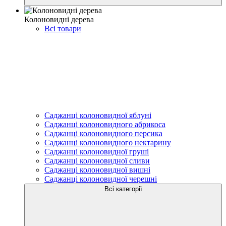
Колоновидні дерева
Всі товари
Саджанці колоновидної яблуні
Саджанці колоновидного абрикоса
Саджанці колоновидного персика
Саджанці колоновидного нектарину
Саджанці колоновидної груші
Саджанці колоновидної сливи
Саджанці колоновидної вишні
Саджанці колоновидної черешні
Всі категорії