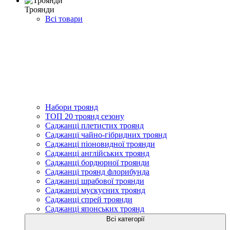
Троянди
Всі товари
Набори троянд
ТОП 20 троянд сезону
Саджанці плетистих троянд
Саджанці чайно-гібридних троянд
Саджанці піоновидної троянди
Саджанці англійських троянд
Саджанці бордюрної троянди
Саджанці троянд флорибунда
Саджанці шрабової троянди
Саджанці мускусних троянд
Саджанці спрей троянди
Саджанці японських троянд
Всі категорії