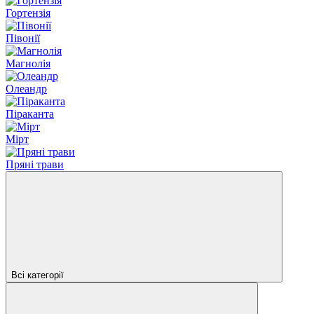
Гортензія
Півонії
Магнолія
Олеандр
Піраканта
Мірт
Пряні трави
Всі категорії