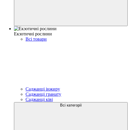
Екзотичні рослини
Всі товари
Саджанці інжиру
Саджанці гранату
Саджанці ківі
Всі категорії