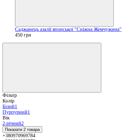
Саджанець азалії японської "Сніжна Жемчужина"
450 грн
Фільтр
Колір
Білий
1
Пурпурний
1
Вік
2-річний
2
Показати 2 товара
+380970969784