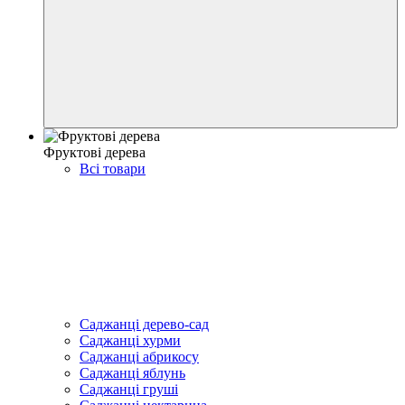
Фруктові дерева
Всі товари
Саджанці дерево-сад
Саджанці хурми
Саджанці абрикосу
Саджанці яблунь
Саджанці груші