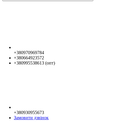
+380970969784
+380664923572
+380995538613 (опт)
+380930955673
Замовити дзвінок