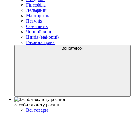
Гіпсофіла
Дельфіній
Маргаритка
Петунія
Соняшник
Чорнобривці
Цинія (майорці)
Газонна трава
Всі категорії
Засоби захисту рослин
Всі товари