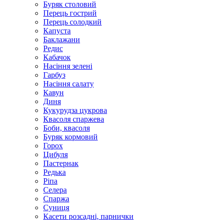
Буряк столовий
Перець гострий
Перець солодкий
Капуста
Баклажани
Редис
Кабачок
Насіння зелені
Гарбуз
Насіння салату
Кавун
Диня
Кукурудза цукрова
Квасоля спаржева
Боби, квасоля
Буряк кормовий
Горох
Цибуля
Пастернак
Редька
Ріпа
Селера
Спаржа
Суниця
Касети розсадні, парнички