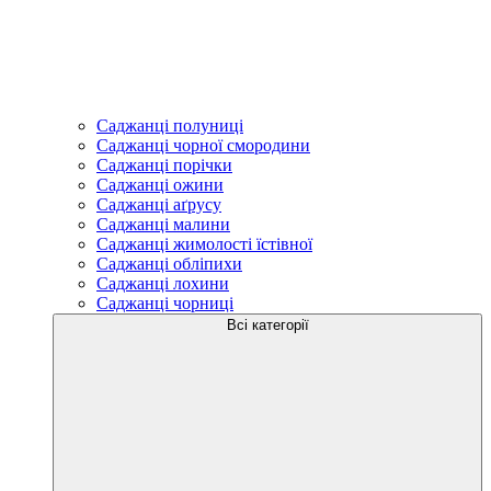
Саджанці полуниці
Саджанці чорної смородини
Саджанці порічки
Саджанці ожини
Саджанці аґрусу
Саджанці малини
Саджанці жимолості їстівної
Саджанці обліпихи
Саджанці лохини
Саджанці чорниці
Всі категорії