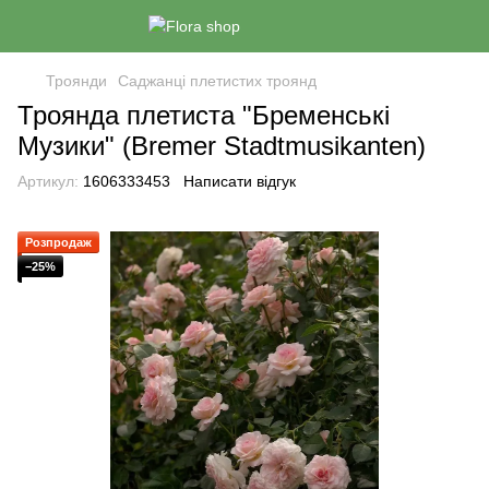
Троянди
Саджанці плетистих троянд
Троянда плетиста "Бременські
Музики" (Bremer Stadtmusikanten)
Артикул:
1606333453
Написати відгук
Розпродаж
−25%