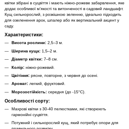
квітки зібрані в суцвіття і мають ніжно-рожеве забарвлення, яке
додає особливої м'якості та витонченості в садовий ландшафт.
Кущ сильнорослий, з розкішною зеленню, ідеально підходить
для озеленення арок, шпалер або як вертикальний акцент у
саду.
Характеристики:
Висота рослини:
2,5–3 м.
Ширина куща:
1,5–2 м.
Діаметр квітки:
7–8 см.
Колір:
ніжно-рожевий.
Цвітіння:
рясне, повторне, з червня до осені.
Аромат:
легкий, фруктовий.
Морозостійкість:
середня (до -15°C).
Особливості сорту:
Махрові квітки з 30-40 пелюстками, які створюють
гармонійні суцвіття.
Потужний і сильнорослий кущ, який потребує опори для
правильного розвитку.