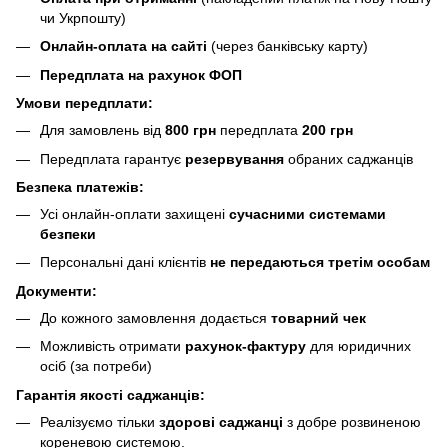
чи Укрпошту)
Онлайн-оплата на сайті
(через банківську карту)
Передплата на рахунок ФОП
Умови передплати:
Для замовлень від
800 грн
передплата
200 грн
Передплата гарантує
резервування
обраних саджанців
Безпека платежів:
Усі онлайн-оплати захищені
сучасними системами
безпеки
Персональні дані клієнтів
не передаються третім особам
Документи:
До кожного замовлення додається
товарний чек
Можливість отримати
рахунок-фактуру
для юридичних
осіб (за потреби)
Гарантія якості саджанців:
Реалізуємо тільки
здорові саджанці
з добре розвиненою
кореневою системою.