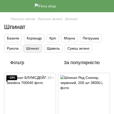
Насіння овочів
Насіння зелені
Шпинат
Шпинат
Базилік
Коріандр
Кріп
Мізуна
Петрушка
Рукола
Шпинат
Щавель
Суміш зелені
Фільтр
За популярністю
−18%