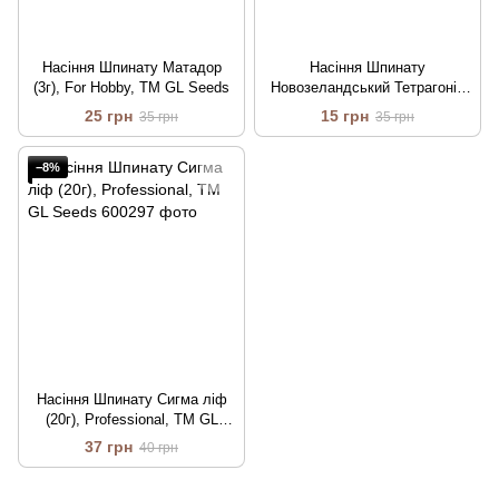
Насіння Шпинату Матадор
Насіння Шпинату
(3г), For Hobby, TM GL Seeds
Новозеландський Тетрагонія
(2г), For Hobby, TM GL Seeds
25 грн
15 грн
35 грн
35 грн
−8%
Насіння Шпинату Сигма лiф
(20г), Professional, TM GL
Seeds
37 грн
40 грн