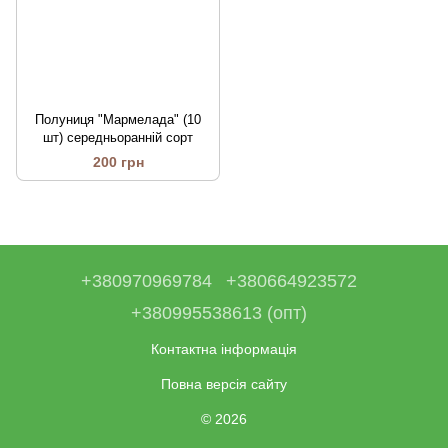
Полуниця "Мармелада" (10
шт) середньоранній сорт
200 грн
+380970969784
+380664923572
+380995538613 (опт)
Контактна інформація
Повна версія сайту
© 2026