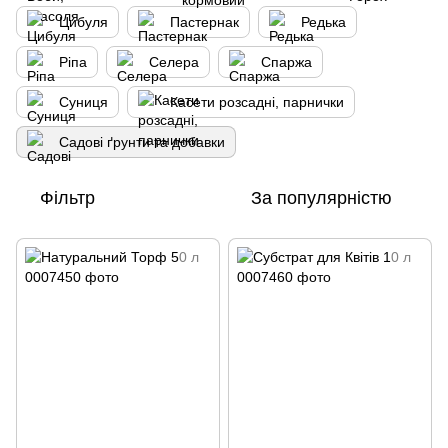
Цибуля
Пастернак
Редька
Ріпа
Селера
Спаржа
Суниця
Касети розсадні, парнички
Садові ґрунти та добавки
Фільтр
За популярністю