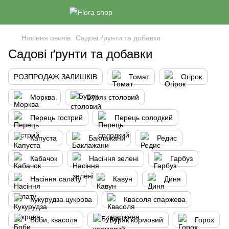
Насіння овочів
Садові ґрунти та добавки
Садові ґрунти та добавки
РОЗПРОДАЖ ЗАЛИШКІВ
Томат
Огірок
Морква
Буряк столовий
Перець гострий
Перець солодкий
Капуста
Баклажани
Редис
Кабачок
Насіння зелені
Гарбуз
Насіння салату
Кавун
Диня
Кукурудза цукрова
Квасоля спаржева
Боби, квасоля
Буряк кормовий
Горох