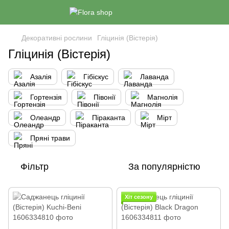
Декоративні рослини
Гліцинія (Вістерія)
Гліцинія (Вістерія)
Азалія
Гібіскус
Лаванда
Гортензія
Півонії
Магнолія
Олеандр
Піраканта
Мірт
Пряні трави
Фільтр
За популярністю
Хіт сезону