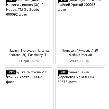
Насіння Петрушки Наталка
Петрушка "Кучерява" 20г
листова (3г), For Hobby, TM
Файний Урожай
GL Seeds
11 грн
24 грн
35 грн
29 грн
−24%
−23%