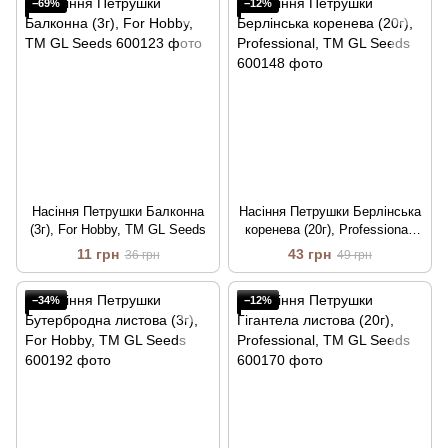
−69%
−12%
Насіння Петрушки Балконна
Насіння Петрушки Берлiнська
(3г), For Hobby, TM GL Seeds
коренева (20г), Professional,
TM GL Seeds
11 грн
43 грн
36 грн
49 грн
−34%
−12%