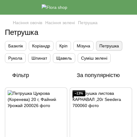
Насіння овочів
Насіння зелені
Петрушка
Петрушка
Базилік
Коріандр
Кріп
Мізуна
Петрушка
Рукола
Шпинат
Щавель
Суміш зелені
Фільтр
За популярністю
−13%