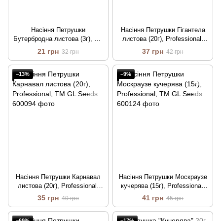
Насіння Петрушки
Насіння Петрушки Гігантела
Бутербродна листова (3г), For
листова (20г), Professional,
Hobby, TM GL Seeds
TM GL Seeds
21 грн
37 грн
32 грн
42 грн
−13%
−9%
Насіння Петрушки Карнавал
Насіння Петрушки Москраузе
листова (20г), Professional,
кучерява (15г), Professional,
TM GL Seeds
TM GL Seeds
35 грн
41 грн
40 грн
45 грн
−69%
−17%