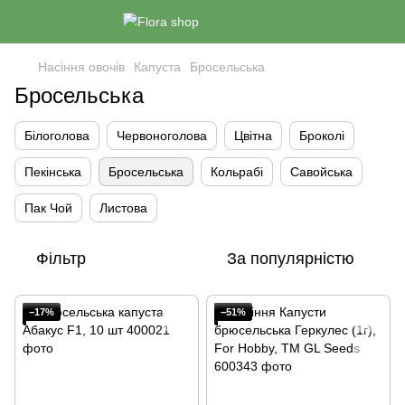
Насіння овочів
Капуста
Бросельська
Бросельська
Білоголова
Червоноголова
Цвітна
Броколі
Пекінська
Бросельська
Кольрабі
Савойська
Пак Чой
Листова
Фільтр
За популярністю
−17%
−51%