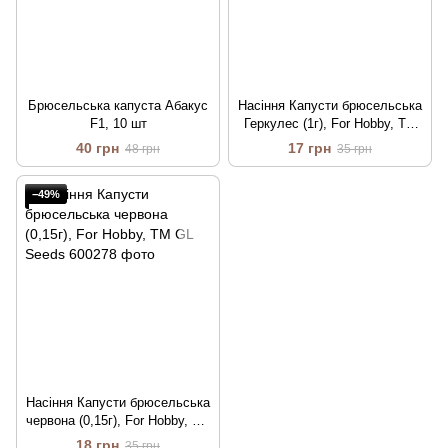
Брюсельська капуста Абакус
Насіння Капусти брюсельська
F1, 10 шт
Геркулес (1г), For Hobby, TM
GL Seeds
40 грн
17 грн
48 грн
35 грн
−49%
Насіння Капусти брюсельська
червона (0,15г), For Hobby, TM
GL Seeds
18 грн
35 грн