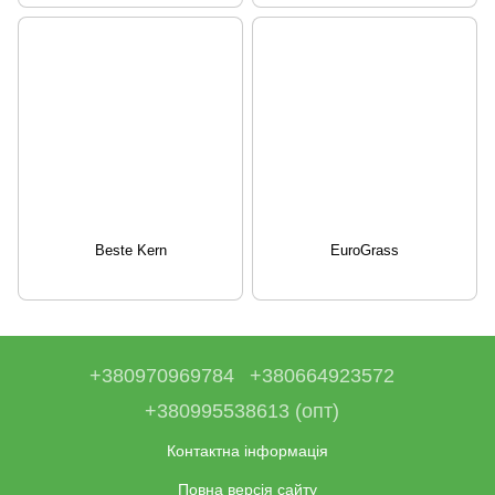
Beste Kern
EuroGrass
+380970969784
+380664923572
+380995538613 (опт)
Контактна інформація
Повна версія сайту