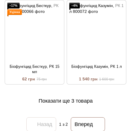
−17%
−4%
Уцінка
Біофунгіцид Бесткур, РК 15
Біофунгіцид Казумін, РК 1 л
мл
62 грн
1 540 грн
75 грн
1 600 грн
Показати ще 3 товара
Назад
Вперед
1
з 2