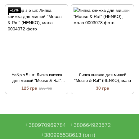
−17%
Набір з 5 шт. Липка книжка
Липка книжка для мишей
для мишей "Mouse & Rat"
"Mouse & Rat" (HENKO), мала
(HENKO), мала
125 грн
30 грн
150 грн
+380970969784
+380664923572
+380995538613 (опт)