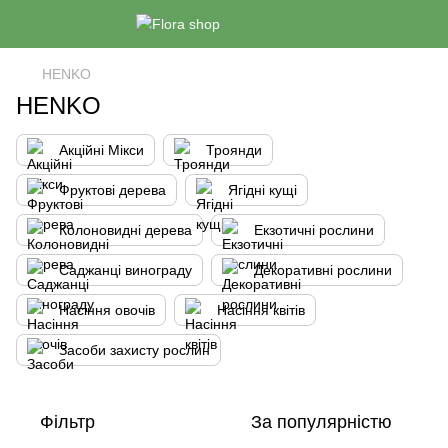
HENKO
HENKO
Акційні Мікси
Троянди
Фруктові дерева
Ягідні кущі
Колоновидні дерева
Екзотичні рослини
Саджанці винограду
Декоративні рослини
Насіння овочів
Насіння квітів
Засоби захисту рослин
Фільтр
За популярністю