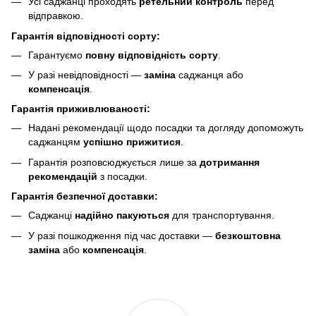
Усі саджанці проходять
ретельний контроль
перед
відправкою.
Гарантія відповідності сорту:
Гарантуємо
повну відповідність сорту
.
У разі невідповідності —
заміна
саджанця або
компенсація
.
Гарантія приживлюваності:
Надані рекомендації щодо посадки та догляду допоможуть
саджанцям
успішно прижитися
.
Гарантія розповсюджується лише за
дотримання
рекомендацій
з посадки.
Гарантія безпечної доставки:
Саджанці
надійно пакуються
для транспортування.
У разі пошкодження під час доставки —
безкоштовна
заміна
або
компенсація
.