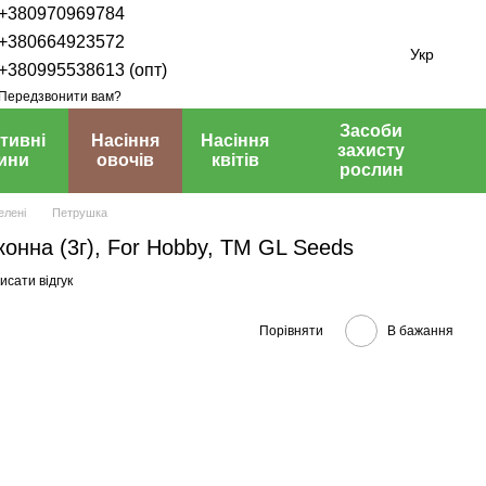
+380970969784
+380664923572
Укр
+380995538613 (опт)
Передзвонити вам?
Засоби
тивні
Насіння
Насіння
захисту
ини
овочів
квітів
рослин
елені
Петрушка
онна (3г), For Hobby, TM GL Seeds
исати відгук
Порівняти
В бажання