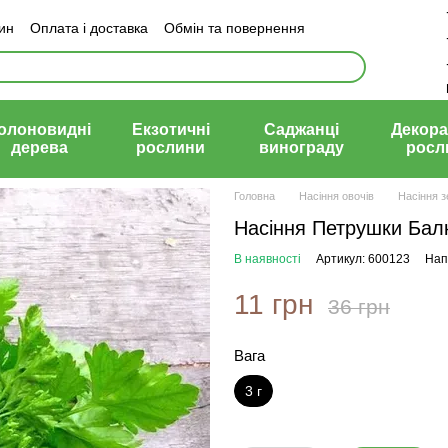
зин
Оплата і доставка
Обмін та повернення
й договір (оферта)
олоновидні
Екзотичні
Саджанці
Декора
дерева
рослини
винограду
росл
Головна
Насіння овочів
Насіння з
Насіння Петрушки Балк
В наявності
Артикул: 600123
Нап
11 грн
36 грн
Вага
3 г