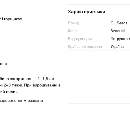
Характеристики
 і горщиках
Бренд
GL Seeds
Колір
Зелений
Вид культури
Петрушка 
Країна походження
Україна
ання
ибина загортання — 1–1,5 см.
і 2–3 тижні. При вирощуванні в
ний полив.
 задоволенням разом із