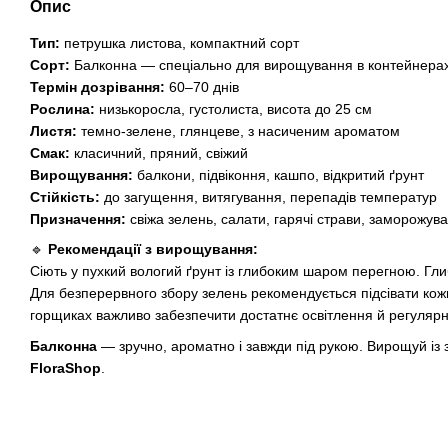
Опис
Тип:
петрушка листова, компактний сорт
Сорт:
Балконна — спеціально для вирощування в контейнерах
Термін дозрівання:
60–70 днів
Рослина:
низькоросла, густолиста, висота до 25 см
Листя:
темно-зелене, глянцеве, з насиченим ароматом
Смак:
класичний, пряний, свіжий
Вирощування:
балкони, підвіконня, кашпо, відкритий ґрунт
Стійкість:
до загущення, витягування, перепадів температур
Призначення:
свіжа зелень, салати, гарячі страви, заморожув
🔹
Рекомендації з вирощування:
Сіють у пухкий вологий ґрунт із глибоким шаром перегною. Гл
Для безперервного збору зелень рекомендується підсівати кожн
горщиках важливо забезпечити достатнє освітлення й регуляр
Балконна
— зручно, ароматно і завжди під рукою. Вирощуй із
FloraShop
.