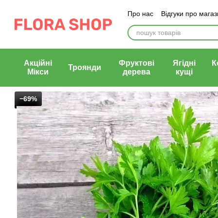
Перейти до основного контенту
Про нас
Відгуки про мага
Блог магазину
Публічни
Акційні
Фруктові
Ягідні
К
Троянди
Мікси
дерева
кущі
−69%