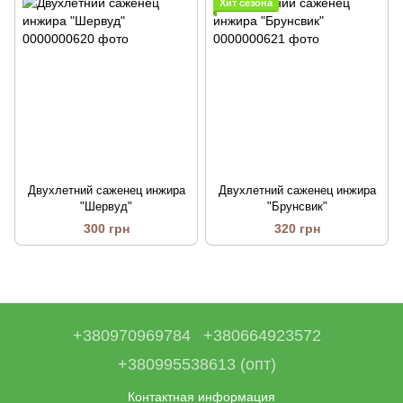
Хит сезона
Двухлетний саженец инжира
Двухлетний саженец инжира
"Шервуд"
"Брунсвик"
300 грн
320 грн
+380970969784
+380664923572
+380995538613 (опт)
Контактная информация