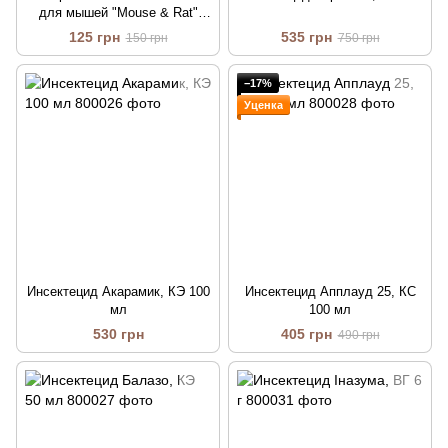
для мышей "Mouse & Rat"
(HENKO), малая
125 грн
535 грн
150 грн
750 грн
−17%
Уценка
Инсектецид Акарамик, КЭ 100
Инсектецид Апплауд 25, КС
мл
100 мл
530 грн
405 грн
490 грн