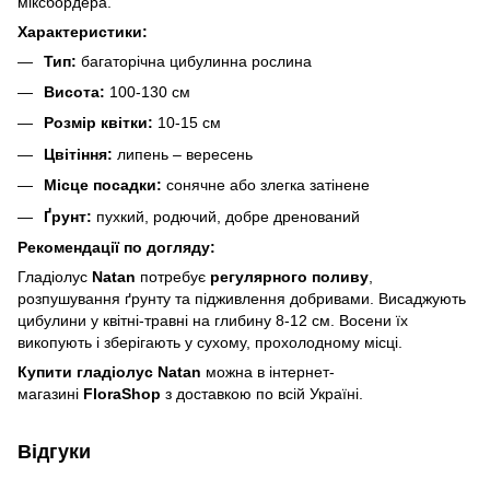
міксбордера.
Характеристики:
Тип:
багаторічна цибулинна рослина
Висота:
100-130 см
Розмір квітки:
10-15 см
Цвітіння:
липень – вересень
Місце посадки:
сонячне або злегка затінене
Ґрунт:
пухкий, родючий, добре дренований
Рекомендації по догляду:
Гладіолус
Natan
потребує
регулярного поливу
,
розпушування ґрунту та підживлення добривами. Висаджують
цибулини у квітні-травні на глибину 8-12 см. Восени їх
викопують і зберігають у сухому, прохолодному місці.
Купити гладіолус Natan
можна в інтернет-
магазині
FloraShop
з доставкою по всій Україні.
Відгуки