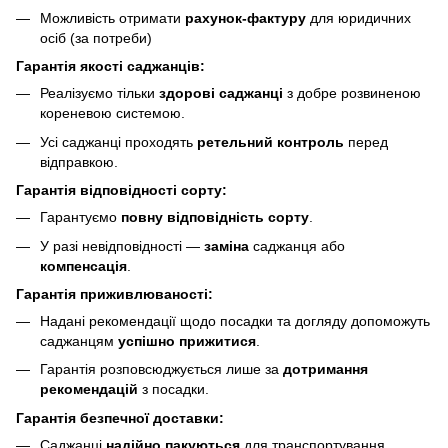
Можливість отримати
рахунок-фактуру
для юридичних
осіб (за потреби)
Гарантія якості саджанців:
Реалізуємо тільки
здорові саджанці
з добре розвиненою
кореневою системою.
Усі саджанці проходять
ретельний контроль
перед
відправкою.
Гарантія відповідності сорту:
Гарантуємо
повну відповідність сорту
.
У разі невідповідності —
заміна
саджанця або
компенсація
.
Гарантія приживлюваності:
Надані рекомендації щодо посадки та догляду допоможуть
саджанцям
успішно прижитися
.
Гарантія розповсюджується лише за
дотримання
рекомендацій
з посадки.
Гарантія безпечної доставки:
Саджанці
надійно пакуються
для транспортування.