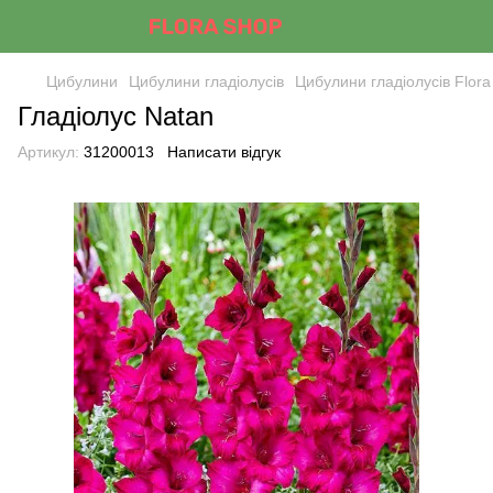
Цибулини
Цибулини гладіолусів
Цибулини гладіолусів Flor
Гладіолус Natan
Артикул:
31200013
Написати відгук