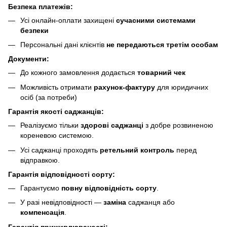
Безпека платежів:
Усі онлайн-оплати захищені
сучасними системами
безпеки
Персональні дані клієнтів
не передаються третім особам
Документи:
До кожного замовлення додається
товарний чек
Можливість отримати
рахунок-фактуру
для юридичних
осіб (за потреби)
Гарантія якості саджанців:
Реалізуємо тільки
здорові саджанці
з добре розвиненою
кореневою системою.
Усі саджанці проходять
ретельний контроль
перед
відправкою.
Гарантія відповідності сорту:
Гарантуємо
повну відповідність сорту
.
У разі невідповідності —
заміна
саджанця або
компенсація
.
Гарантія приживлюваності: