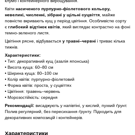
клумб і контейнерного вирощування.
Квіти
насиченого пурпурно-фіолетового кольору,
невеликі, численні, зібрані у щільні суцвіття
, майже
повністю вкривають кущ у період цвітіння. Особливістю сорту
є
глибокий відтінок квітів
, який виглядає контрастно на фоні
темно-зеленого листя.
Цвітіння рясне, відбувається
у травні–червні
і триває кілька
тижнів.
Характеристики:
• Тип: декоративний кущ (азалія японська)
• Висота куща: 60–80 см
• Ширина куща: 80–100 см
• Колір квітів: пурпурно-фіолетовий
• Форма квітів: проста, у суцвіттях
• Цвітіння: травень–червень
• Морозостійкість: середня
Рекомендації:
висаджують у напівтіні, у кислий, пухкий ґрунт.
Полив регулярний, без пересихання ґрунту. Підходить для
декоративних композицій і контейнерів.
Характеристики