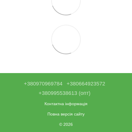
+380970969784
+380664923572
+380995538613 (опт)
Контактна інформація
Повна версія сайту
© 2026