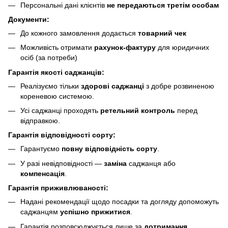
Персональні дані клієнтів
не передаються третім особам
Документи:
До кожного замовлення додається
товарний чек
Можливість отримати
рахунок-фактуру
для юридичних
осіб (за потреби)
Гарантія якості саджанців:
Реалізуємо тільки
здорові саджанці
з добре розвиненою
кореневою системою.
Усі саджанці проходять
ретельний контроль
перед
відправкою.
Гарантія відповідності сорту:
Гарантуємо
повну відповідність сорту
.
У разі невідповідності —
заміна
саджанця або
компенсація
.
Гарантія приживлюваності:
Надані рекомендації щодо посадки та догляду допоможуть
саджанцям
успішно прижитися
.
Гарантія розповсюджується лише за
дотримання