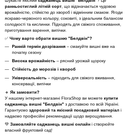
Шукаєте якісний
саджанець вишні "Белдвін"
? Це
ранньостиглий літній сорт
, що відзначається чудовою
врожайністю, стійкістю до хвороб і відмінним смаком. Ягоди
яскраво-червоного кольору, соковиті, з ідеальним балансом
солодкості та кислинки. Підходять для свіжого споживання,
приготування варення, випічки.
✅
Чому варто обрати вишню "Белдвін"?
Ранній термін дозрівання
– смакуйте вишні вже на
початку сезону
Висока врожайність
– рясний урожай щороку
Стійкість до морозів і хвороб
Універсальність
– підходить для свіжого вживання,
консервації, випічки
🔹
Як замовити?
У нашому інтернет-магазині FloraShop ви можете
купити
саджанець вишні "Белдвін"
з доставкою по всій Україні.
Гарантуємо
здоровий та якісний посадковий матеріал
і
надаємо професійні рекомендації щодо вирощування.
💚
Замовляйте саджанець вишні онлайн
і створюйте
власний фруктовий сад!