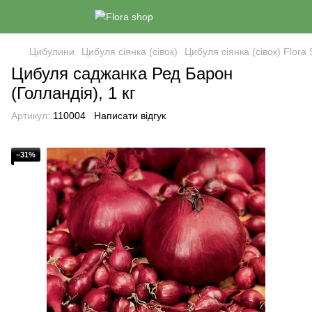
Цибулини
Цибуля сіянка (сівок)
Цибуля сіянка (сівок) Flora
Цибуля саджанка Ред Барон
(Голландія), 1 кг
Артикул:
110004
Написати відгук
−31%