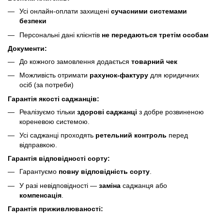
Усі онлайн-оплати захищені
сучасними системами
безпеки
Персональні дані клієнтів
не передаються третім особам
Документи:
До кожного замовлення додається
товарний чек
Можливість отримати
рахунок-фактуру
для юридичних
осіб (за потреби)
Гарантія якості саджанців:
Реалізуємо тільки
здорові саджанці
з добре розвиненою
кореневою системою.
Усі саджанці проходять
ретельний контроль
перед
відправкою.
Гарантія відповідності сорту:
Гарантуємо
повну відповідність сорту
.
У разі невідповідності —
заміна
саджанця або
компенсація
.
Гарантія приживлюваності: