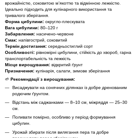
врожайністю, соковитою м’якоттю та відмінною лежкістю.
Ідеально підходить для кулінарного використання та
тривалого зберігання.
Форма цибулини:
округло-плескувата
Вага цибулини:
80–120 г
Забарвлення:
насичено-червоне
Смак:
напівгострий, соковитий
Термін достигання:
середньостиглий сорт
Особливості:
рівномірні цибулини, стійкість до хвороб, гарна
транспортабельність та лежкість
Місце вирощування:
відкритий ґрунт
Призначення:
кулінарія, салати, зимове зберігання
🌱
Рекомендації з вирощування:
Висаджувати на сонячних ділянках із добре дренованим
родючим ґрунтом.
Відстань між саджанками — 8–10 см, міжряддя — 25–30
см.
Поливати помірно, особливо у період формування
цибулин.
Урожай збирати після вилягання пера та добре