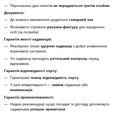
Персональні дані клієнтів
не передаються третім особам
Документи:
До кожного замовлення додається
товарний чек
Можливість отримати
рахунок-фактуру
для юридичних
осіб (за потреби)
Гарантія якості саджанців:
Реалізуємо тільки
здорові саджанці
з добре розвиненою
кореневою системою.
Усі саджанці проходять
ретельний контроль
перед
відправкою.
Гарантія відповідності сорту:
Гарантуємо
повну відповідність сорту
.
У разі невідповідності —
заміна
саджанця або
компенсація
.
Гарантія приживлюваності:
Надані рекомендації щодо посадки та догляду допоможуть
саджанцям
успішно прижитися
.