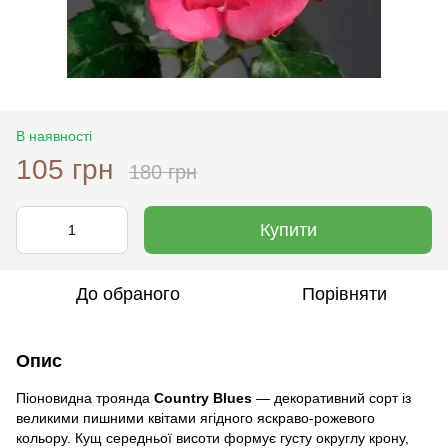
В наявності
105 грн
180 грн
Купити
До обраного
Порівняти
Опис
Піоновидна троянда
Country Blues
— декоративний сорт із
великими пишними квітами ягідного яскраво-рожевого
кольору. Кущ середньої висоти формує густу округлу крону,