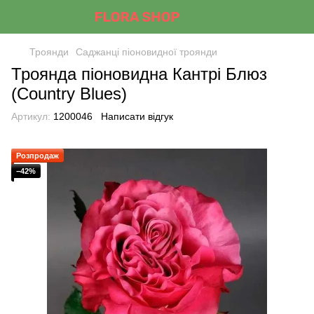
Троянди
Саджанці піоновидної троянди
Троянда піоновидна Кантрі Блюз
(Country Blues)
Артикул:
1200046
Написати відгук
Розпродаж
−42%