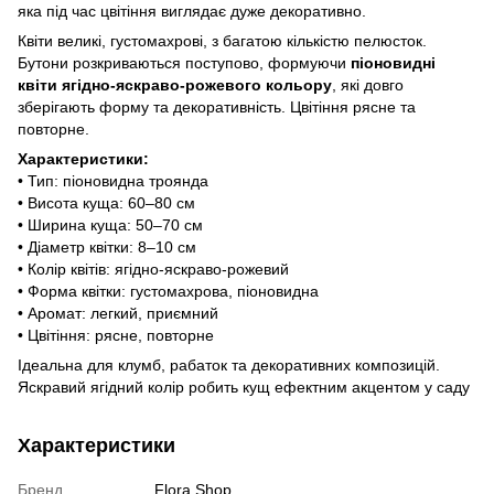
яка під час цвітіння виглядає дуже декоративно.
Квіти великі, густомахрові, з багатою кількістю пелюсток.
Бутони розкриваються поступово, формуючи
піоновидні
квіти ягідно-яскраво-рожевого кольору
, які довго
зберігають форму та декоративність. Цвітіння рясне та
повторне.
Характеристики:
• Тип: піоновидна троянда
• Висота куща: 60–80 см
• Ширина куща: 50–70 см
• Діаметр квітки: 8–10 см
• Колір квітів: ягідно-яскраво-рожевий
• Форма квітки: густомахрова, піоновидна
• Аромат: легкий, приємний
• Цвітіння: рясне, повторне
Ідеальна для клумб, рабаток та декоративних композицій.
Яскравий ягідний колір робить кущ ефектним акцентом у саду
Характеристики
Бренд
Flora Shop