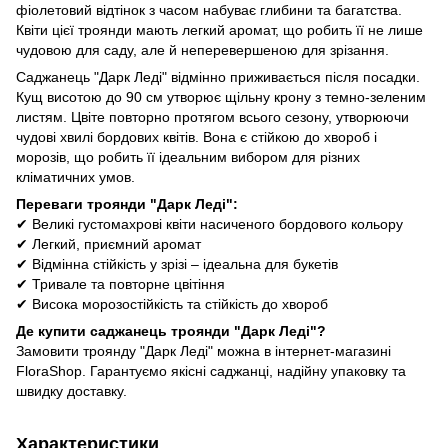
фіолетовий відтінок з часом набуває глибини та багатства.
Квіти цієї троянди мають легкий аромат, що робить її не лише
чудовою для саду, але й неперевершеною для зрізання.
Саджанець "Дарк Леді" відмінно приживається після посадки.
Кущ висотою до 90 см утворює щільну крону з темно-зеленим
листям. Цвіте повторно протягом всього сезону, утворюючи
чудові хвилі бордових квітів. Вона є стійкою до хвороб і
морозів, що робить її ідеальним вибором для різних
кліматичних умов.
Переваги троянди "Дарк Леді":
✔ Великі густомахрові квіти насиченого бордового кольору
✔ Легкий, приємний аромат
✔ Відмінна стійкість у зрізі – ідеальна для букетів
✔ Тривале та повторне цвітіння
✔ Висока морозостійкість та стійкість до хвороб
Де купити саджанець троянди "Дарк Леді"?
Замовити троянду "Дарк Леді" можна в інтернет-магазині
FloraShop. Гарантуємо якісні саджанці, надійну упаковку та
швидку доставку.
Характеристики