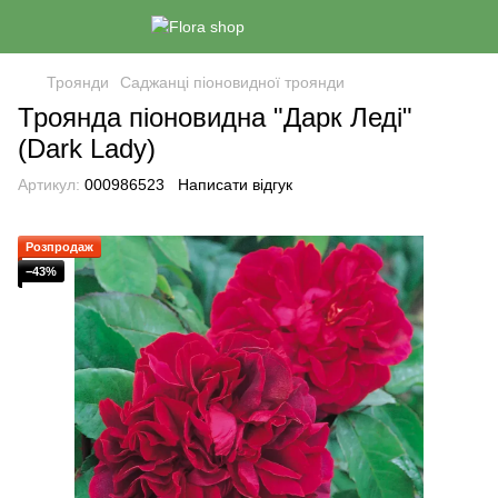
Троянди
Саджанці піоновидної троянди
Троянда піоновидна "Дарк Леді"
(Dark Lady)
Артикул:
000986523
Написати відгук
Розпродаж
−43%