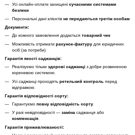
Усі онлайн-оплати захищені
сучасними системами
безпеки
Персональні дані клієнтів
не передаються третім особам
Документи:
До кожного замовлення додається
товарний чек
Можливість отримати
рахунок-фактуру
для юридичних
осіб (за потреби)
Гарантія якості саджанців:
Реалізуємо тільки
здорові саджанці
з добре розвиненою
кореневою системою.
Усі саджанці проходять
ретельний контроль
перед
відправкою.
Гарантія відповідності сорту:
Гарантуємо
повну відповідність сорту
.
У разі невідповідності —
заміна
саджанця або
компенсація
.
Гарантія приживлюваності: