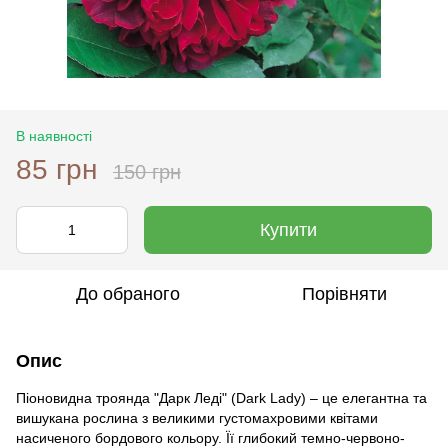
В наявності
85 грн
150 грн
Купити
До обраного
Порівняти
Опис
Піоновидна троянда "Дарк Леді" (Dark Lady) – це елегантна та
вишукана рослина з великими густомахровими квітами
насиченого бордового кольору. Її глибокий темно-червоно-