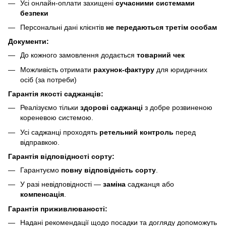
Усі онлайн-оплати захищені
сучасними системами
безпеки
Персональні дані клієнтів
не передаються третім особам
Документи:
До кожного замовлення додається
товарний чек
Можливість отримати
рахунок-фактуру
для юридичних
осіб (за потреби)
Гарантія якості саджанців:
Реалізуємо тільки
здорові саджанці
з добре розвиненою
кореневою системою.
Усі саджанці проходять
ретельний контроль
перед
відправкою.
Гарантія відповідності сорту:
Гарантуємо
повну відповідність сорту
.
У разі невідповідності —
заміна
саджанця або
компенсація
.
Гарантія приживлюваності:
Надані рекомендації щодо посадки та догляду допоможуть