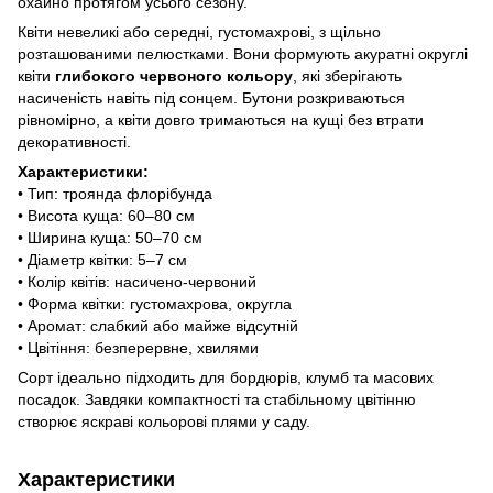
охайно протягом усього сезону.
Квіти невеликі або середні, густомахрові, з щільно
розташованими пелюстками. Вони формують акуратні округлі
квіти
глибокого червоного кольору
, які зберігають
насиченість навіть під сонцем. Бутони розкриваються
рівномірно, а квіти довго тримаються на кущі без втрати
декоративності.
Характеристики:
• Тип: троянда флорібунда
• Висота куща: 60–80 см
• Ширина куща: 50–70 см
• Діаметр квітки: 5–7 см
• Колір квітів: насичено-червоний
• Форма квітки: густомахрова, округла
• Аромат: слабкий або майже відсутній
• Цвітіння: безперервне, хвилями
Сорт ідеально підходить для бордюрів, клумб та масових
посадок. Завдяки компактності та стабільному цвітінню
створює яскраві кольорові плями у саду.
Характеристики