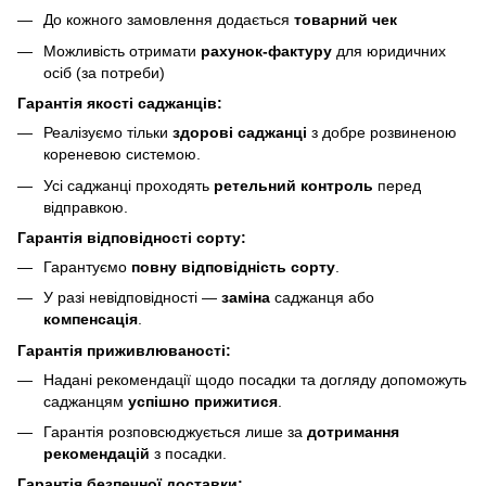
До кожного замовлення додається
товарний чек
Можливість отримати
рахунок-фактуру
для юридичних
осіб (за потреби)
Гарантія якості саджанців:
Реалізуємо тільки
здорові саджанці
з добре розвиненою
кореневою системою.
Усі саджанці проходять
ретельний контроль
перед
відправкою.
Гарантія відповідності сорту:
Гарантуємо
повну відповідність сорту
.
У разі невідповідності —
заміна
саджанця або
компенсація
.
Гарантія приживлюваності:
Надані рекомендації щодо посадки та догляду допоможуть
саджанцям
успішно прижитися
.
Гарантія розповсюджується лише за
дотримання
рекомендацій
з посадки.
Гарантія безпечної доставки: