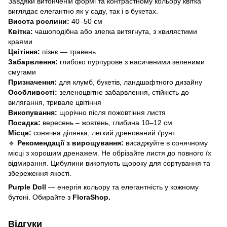
Завдяки витонченій формі та контрастному кольору квітка
виглядає елегантно як у саду, так і в букетах.
Висота рослини:
40–50 см
Квітка:
чашоподібна або злегка витягнута, з хвилястими
краями
Цвітіння:
пізнє — травень
Забарвлення:
глибоко пурпурове з насиченими зеленими
смугами
Призначення:
для клумб, букетів, ландшафтного дизайну
Особливості:
зеленоцвітне забарвлення, стійкість до
вилягання, тривале цвітіння
Викопування:
щорічно після пожовтіння листя
Посадка:
вересень – жовтень, глибина 10–12 см
Місце:
сонячна ділянка, легкий дренований ґрунт
🔹
Рекомендації з вирощування:
висаджуйте в сонячному
місці з хорошим дренажем. Не обрізайте листя до повного їх
відмирання. Цибулини викопують щороку для сортування та
збереження якості.
Purple Doll
— енергія кольору та елегантність у кожному
бутоні. Обирайте з
FloraShop.
Відгуки