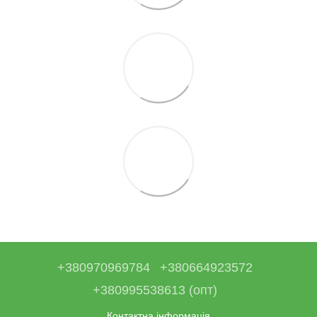
+380970969784
+380664923572
+380995538613 (опт)
Контактна інформація