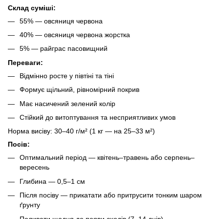
Склад суміші:
55% — овсяниця червона
40% — овсяниця червона жорстка
5% — райграс пасовищний
Переваги:
Відмінно росте у півтіні та тіні
Формує щільний, рівномірний покрив
Має насичений зелений колір
Стійкий до витоптування та несприятливих умов
Норма висіву: 30–40 г/м² (1 кг — на 25–33 м²)
Посів:
Оптимальний період — квітень–травень або серпень–
вересень
Глибина — 0,5–1 см
Після посіву — прикатати або притрусити тонким шаром
ґрунту
Поливати щодня до появи сходів (7–14 днів)