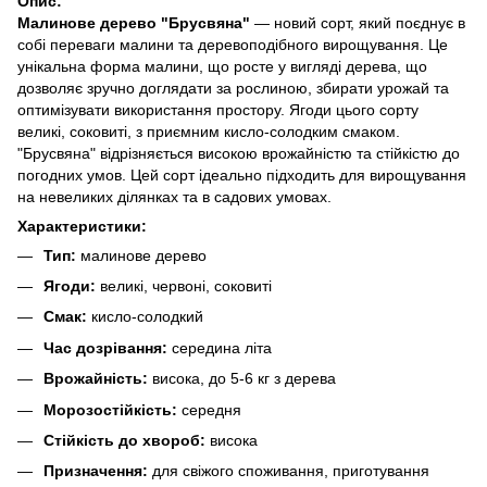
Опис:
Малинове дерево "Брусвяна"
— новий сорт, який поєднує в
собі переваги малини та деревоподібного вирощування. Це
унікальна форма малини, що росте у вигляді дерева, що
дозволяє зручно доглядати за рослиною, збирати урожай та
оптимізувати використання простору. Ягоди цього сорту
великі, соковиті, з приємним кисло-солодким смаком.
"Брусвяна" відрізняється високою врожайністю та стійкістю до
погодних умов. Цей сорт ідеально підходить для вирощування
на невеликих ділянках та в садових умовах.
Характеристики:
Тип:
малинове дерево
Ягоди:
великі, червоні, соковиті
Смак:
кисло-солодкий
Час дозрівання:
середина літа
Врожайність:
висока, до 5-6 кг з дерева
Морозостійкість:
середня
Стійкість до хвороб:
висока
Призначення:
для свіжого споживання, приготування