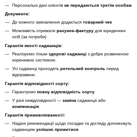
Персональні дані клієнтів
не передаються третім особам
Документи:
До кожного замовлення додається
товарний чек
Можливість отримати
рахунок-фактуру
для юридичних
осіб (за потреби)
Гарантія якості саджанців:
Реалізуємо тільки
здорові саджанці
з добре розвиненою
кореневою системою.
Усі саджанці проходять
ретельний контроль
перед
відправкою.
Гарантія відповідності сорту:
Гарантуємо
повну відповідність сорту
.
У разі невідповідності —
заміна
саджанця або
компенсація
.
Гарантія приживлюваності:
Надані рекомендації щодо посадки та догляду допоможуть
саджанцям
успішно прижитися
.