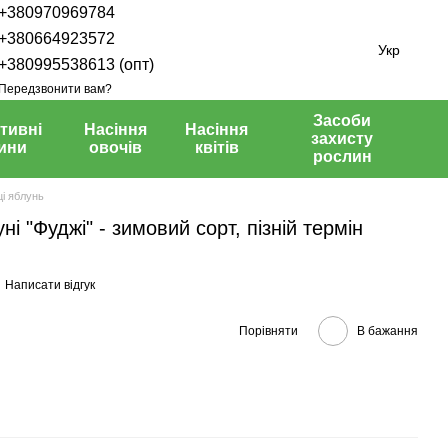
+380970969784
+380664923572
Укр
+380995538613 (опт)
Передзвонити вам?
Засоби
тивні
Насіння
Насіння
захисту
ини
овочів
квітів
рослин
і яблунь
і "Фуджі" - зимовий сорт, пізній термін
Написати відгук
Порівняти
В бажання