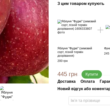
З цим товаром купують
Яблуня "Фуджі" (зимовий
Фун
сорт, пізній термін
245 
дозрівання)
200 грн
445 грн
Купити
Доставка
Оплата
Гара
Новий відгук або комента