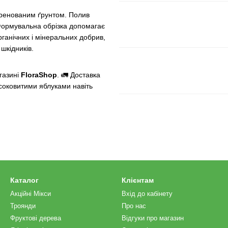
дренованим ґрунтом. Полив
 Формувальна обрізка допомагає
рганічних і мінеральних добрив,
шкідників.
газині
FloraShop
. 🚛 Доставка
 соковитими яблуками навіть
Каталог
Клієнтам
Акційні Мікси
Вхід до кабінету
Троянди
Про нас
Фруктові дерева
Відгуки про магазин