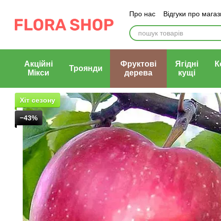
Перейти до основного контенту
Про нас
Відгуки про мага
Блог магазину
Публічни
Акційні
Фруктові
Ягідні
К
Троянди
Мікси
дерева
кущі
Хіт сезону
−43%