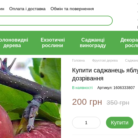
зин
Оплата і доставка
Обмін та повернення
й договір (оферта)
олоновидні
Екзотичні
Саджанці
Декора
дерева
рослини
винограду
росл
Головна
Фруктові дерева
Саджанц
Купити саджанець яблун
дозрівання
В наявності
Артикул: 1606333807
200 грн
350 грн
Купити