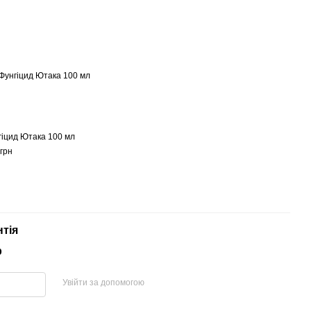
гіцид Ютака 100 мл
грн
нтія
р
Увійти за допомогою