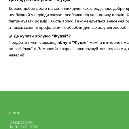
Дерево добре росте на сонячних ділянках із родючим, добре 
необхідний у періоди засухи, особливо під час наливу плодів.
підтримувати розмір і якість яблук. Рекомендується внесення о
а також сезонні профілактичні обробки для захисту від хвороб і 
🌿
Де купити яблуню "Фуджі"?
Придбати якісні саджанці
яблуні "Фуджі"
можна в інтернет-ма
по всій Україні. Замовляйте зараз і насолоджуйтеся великими,
навесні!
© 2026
Графік роботи:
Пн-Пт: 9:00–20:00