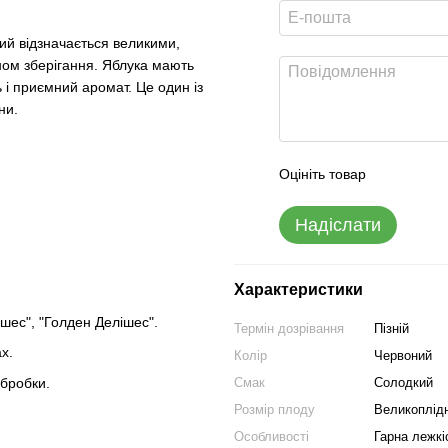
ий відзначається великими,
ом зберігання. Яблука мають
 і приємний аромат. Це один із
ни.
Оцініть товар
Надіслати
Характеристики
шес", "Голден Делішес".
Термін дозрівання
Пізній
х.
Колір
Червоний
бробки.
Смак
Солодкий
Розмір плоду
Великоплід
Особливості
Гарна лежкі