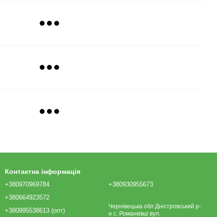
Контактна інформація
+380970969784
+380930955673
+380664923572
Чернівецька обл Дністровський р-
+380995538613 (опт)
н с. Романківці вул.