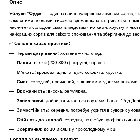
Опис
Яблуня "Фуджі"
– один із найпопулярніших зимових сортів, як
соковитими плодами, високою врожайністю та тривалим термін
насичений солодкий смак із медовими нотками, хрустку м'якоть
найкращих сортів для свіжого споживання та зберігання до вес
✅
Основні характеристики:
Термін дозрівання:
жовтень – листопад.
Плоди:
великі (200-300 г), округлі, червоні
М’якоть:
кремова, щільна, дуже соковита, хрустка.
Смак:
солодкий, насичений, із легкими медовими нотками.
Врожайність:
висока, регулярна.
Запилювачі:
добре запилюється сортами "Гала", "Ред Делі
Зимостійкість:
середня, потребує укриття в суворих умова
Стійкість до хвороб:
середня, потребує профілактичної о
Зберігання:
до 10 місяців у прохолодному місці.
Догляд за яблунею "Фуджі"