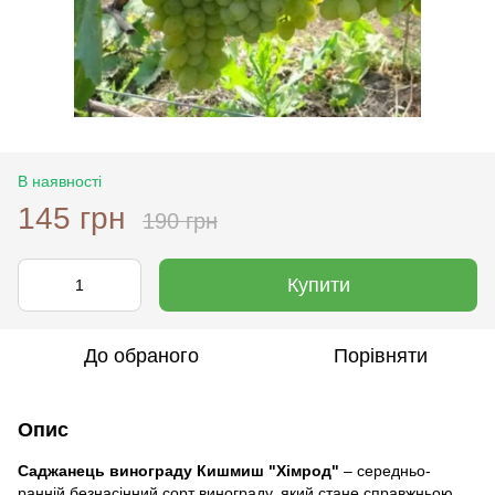
В наявності
145 грн
190 грн
Купити
До обраного
Порівняти
Опис
Саджанець винограду Кишмиш "Хімрод"
– середньо-
ранній безнасінний сорт винограду, який стане справжньою