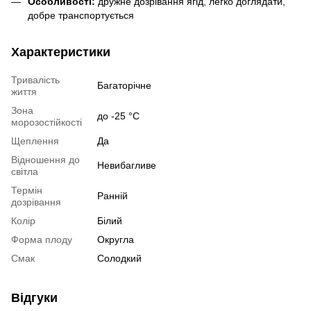
Особливості:
дружне дозрівання ягід, легко доглядати,
добре транспортується
Характеристики
Тривалість
Багаторічне
життя
Зона
до -25 °C
морозостійкості
Щеплення
Да
Відношення до
Невибагливе
світла
Термін
Ранній
дозрівання
Колір
Білий
Форма плоду
Округла
Смак
Солодкий
Відгуки