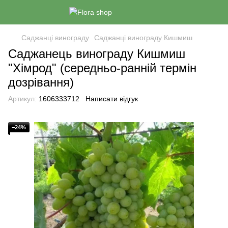
Саджанці винограду
Саджанці винограду Кишмиш
Саджанець винограду Кишмиш
"Хімрод" (середньо-ранній термін
дозрівання)
Артикул:
1606333712
Написати відгук
−24%