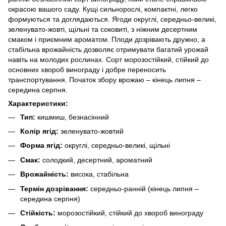
окрасою вашого саду. Кущі сильнорослі, компактні, легко
формуються та доглядаються. Ягоди округлі, середньо-великі,
зеленувато-жовті, щільні та соковиті, з ніжним десертним
смаком і приємним ароматом. Плоди дозрівають дружно, а
стабільна врожайність дозволяє отримувати багатий урожай
навіть на молодих рослинах. Сорт морозостійкий, стійкий до
основних хвороб винограду і добре переносить
транспортування. Початок збору врожаю – кінець липня –
середина серпня.
Характеристики:
Тип:
кишмиш, безнасінний
Колір ягід:
зеленувато-жовтий
Форма ягід:
округлі, середньо-великі, щільні
Смак:
солодкий, десертний, ароматний
Врожайність:
висока, стабільна
Термін дозрівання:
середньо-ранній (кінець липня –
середина серпня)
Стійкість:
морозостійкий, стійкий до хвороб винограду