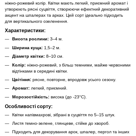
ніжно-рожевий колір. Квітки мають легкий, приємний аромат і
утворюють рясні суцвіття, створюючи ефектний декоративний
акцент на шпалерах та арках. Цей сорт ідеально підходить
для вертикального озеленення.
Характеристики:
Висота рослини:
3–4 м.
Ширина куща:
1,5–2 м.
Діаметр квітки:
8–10 см.
Колір:
ніжно-рожевий, з більш темними, майже червоними
відтінками в середині квітки.
Цвітіння:
рясне, повторне, впродовж усього сезону.
Аромат:
легкий, приємний.
Морозостійкість:
висока (до -23°C).
Особливості сорту:
Квітки напівмахрові, зібрані в суцвіття по 5–15 штук.
Листя темно-зелене, глянцеве, стійке до хвороб.
Підходить для декорування арок, шпалер, пергол та інших