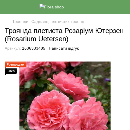
Троянди
Саджанці плетистих троянд
Троянда плетиста Розаріум Ютерзен
(Rosarium Uetersen)
Артикул:
1606333485
Написати відгук
Розпродаж
−45%