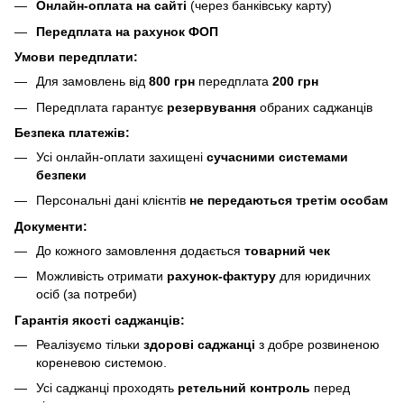
Онлайн-оплата на сайті
(через банківську карту)
Передплата на рахунок ФОП
Умови передплати:
Для замовлень від
800 грн
передплата
200 грн
Передплата гарантує
резервування
обраних саджанців
Безпека платежів:
Усі онлайн-оплати захищені
сучасними системами
безпеки
Персональні дані клієнтів
не передаються третім особам
Документи:
До кожного замовлення додається
товарний чек
Можливість отримати
рахунок-фактуру
для юридичних
осіб (за потреби)
Гарантія якості саджанців:
Реалізуємо тільки
здорові саджанці
з добре розвиненою
кореневою системою.
Усі саджанці проходять
ретельний контроль
перед