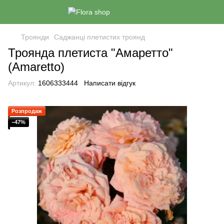
Троянди
Саджанці плетистих троянд
Троянда плетиста "Амаретто"
(Amaretto)
Артикул:
1606333444
Написати відгук
Розпродаж
−47%