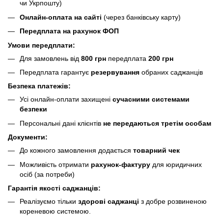
чи Укрпошту)
Онлайн-оплата на сайті
(через банківську карту)
Передплата на рахунок ФОП
Умови передплати:
Для замовлень від
800 грн
передплата
200 грн
Передплата гарантує
резервування
обраних саджанців
Безпека платежів:
Усі онлайн-оплати захищені
сучасними системами
безпеки
Персональні дані клієнтів
не передаються третім особам
Документи:
До кожного замовлення додається
товарний чек
Можливість отримати
рахунок-фактуру
для юридичних
осіб (за потреби)
Гарантія якості саджанців:
Реалізуємо тільки
здорові саджанці
з добре розвиненою
кореневою системою.