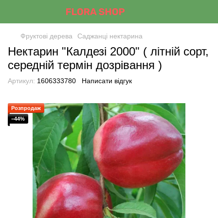
Фруктові дерева
Саджанці нектарина
Нектарин "Калдезі 2000" ( літній сорт,
середній термін дозрівання )
Артикул:
1606333780
Написати відгук
Розпродаж
−44%