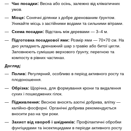
Час посадки:
Весна або осінь, залежно від кліматичних
умов.
Місце:
Сонячні ділянки з добре дренованим ґрунтом.
Уникайте місць з застійними водами та сильними вітрами.
Схема посадки:
Відстань між деревами — 3–4 м.
Підготовка посадкової ями:
Розмір ями — 70×70 см. На
дно укладають дренажний шар з гравію або битої цегли.
Заповнюють сумішшю верхового ґрунту, перегною та
компосту в рівних частинах.
Догляд:
Полив:
Регулярний, особливо в період активного росту та
плодоношення.
Обрізка:
Щорічна, для формування крони та видалення
сухих і пошкоджених гілок.
Підживлення:
Весною вносять азотні добрива, влітку —
калійно-фосфорні. Органічні добрива рекомендується
вносити раз на три роки.
Захист від хвороб і шкідників:
Профілактичні обробки
фунгіцидами та інсектицидами в періоди активного росту