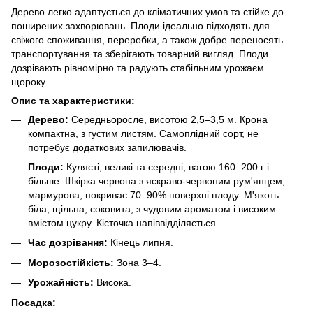
Дерево легко адаптується до кліматичних умов та стійке до
поширених захворювань. Плоди ідеально підходять для
свіжого споживання, переробки, а також добре переносять
транспортування та зберігають товарний вигляд. Плоди
дозрівають рівномірно та радують стабільним урожаєм
щороку.
Опис та характеристики:
Дерево:
Середньоросле, висотою 2,5–3,5 м. Крона
компактна, з густим листям. Самоплідний сорт, не
потребує додаткових запилювачів.
Плоди:
Кулясті, великі та середні, вагою 160–200 г і
більше. Шкірка червона з яскраво-червоним рум'янцем,
мармурова, покриває 70–90% поверхні плоду. М'якоть
біла, щільна, соковита, з чудовим ароматом і високим
вмістом цукру. Кісточка напіввідділяється.
Час дозрівання:
Кінець липня.
Морозостійкість:
Зона 3–4.
Урожайність:
Висока.
Посадка: