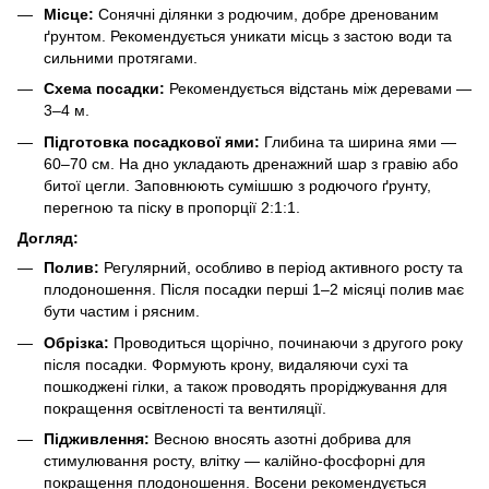
Місце:
Сонячні ділянки з родючим, добре дренованим
ґрунтом. Рекомендується уникати місць з застою води та
сильними протягами.
Схема посадки:
Рекомендується відстань між деревами —
3–4 м.
Підготовка посадкової ями:
Глибина та ширина ями —
60–70 см. На дно укладають дренажний шар з гравію або
битої цегли. Заповнюють сумішшю з родючого ґрунту,
перегною та піску в пропорції 2:1:1.
Догляд:
Полив:
Регулярний, особливо в період активного росту та
плодоношення. Після посадки перші 1–2 місяці полив має
бути частим і рясним.
Обрізка:
Проводиться щорічно, починаючи з другого року
після посадки. Формують крону, видаляючи сухі та
пошкоджені гілки, а також проводять проріджування для
покращення освітленості та вентиляції.
Підживлення:
Весною вносять азотні добрива для
стимулювання росту, влітку — калійно-фосфорні для
покращення плодоношення. Восени рекомендується