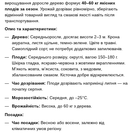
вирощування доросле дерево формує
40–60 кг якісних
плодів за сезон
. Урожай дозріває рівномірно, зберігають
відмінний товарний вигляд та смакові якості навіть після
транспортування.
Опис та характеристики:
Дерево:
Середньоросле, досягає висоти 2–3 м. Крона
акуратна, листя щільне, темно-зелене. Цвіте в травні.
Самоплідний сорт, не потребує додаткових запилювачів.
Плоди:
Середнього розміру, округлі, вагою 150–180 г.
Шкірка гладка, яскраво-червона з жовтими вкрапленнями.
М'якоть жовта, м'ясиста, соковита, з медовим,
збалансованим смаком. Кісточка добре відокремлюється.
Час дозрівання:
Плоди дозрівають наприкінці липня — на
початку серпня.
Морозостійкість:
Середня, до –25°C.
Врожайність:
Висока, до 60 кг з дерева.
Посадка:
Час посадки:
Весною або восени, залежно від
кліматичних умов регіону.