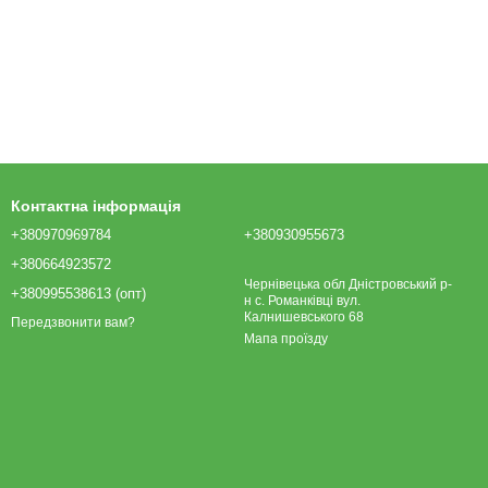
Контактна інформація
+380970969784
+380930955673
+380664923572
Чернівецька обл Дністровський р-
+380995538613 (опт)
н с. Романківці вул.
Калнишевського 68
Передзвонити вам?
Мапа проїзду