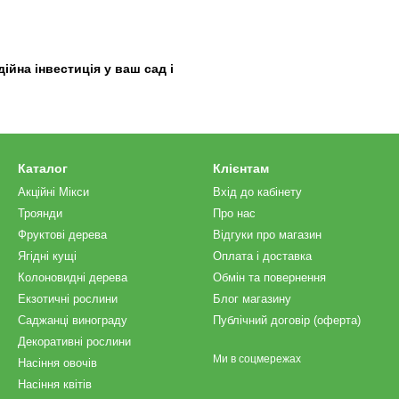
йна інвестиція у ваш сад і
Каталог
Клієнтам
Акційні Мікси
Вхід до кабінету
Троянди
Про нас
Фруктові дерева
Відгуки про магазин
Ягідні кущі
Оплата і доставка
Колоновидні дерева
Обмін та повернення
Екзотичні рослини
Блог магазину
Саджанці винограду
Публічний договір (оферта)
Декоративні рослини
Ми в соцмережах
Насіння овочів
Насіння квітів