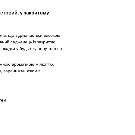
етовий, у закритому
тів, що відзначається високою
чний саджанець із закритою
посадки у будь-яку пору теплого
иємною ароматною м’якоттю.
я, варення чи джемів.
темі