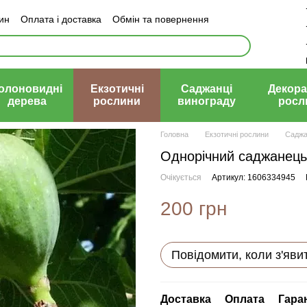
зин
Оплата і доставка
Обмін та повернення
й договір (оферта)
олоновидні
Екзотичні
Саджанці
Декора
дерева
рослини
винограду
росл
Головна
Екзотичні рослини
Саджа
Однорічний саджанець 
Очікується
Артикул: 1606334945
200 грн
Повідомити, коли з'яви
Доставка
Оплата
Гара