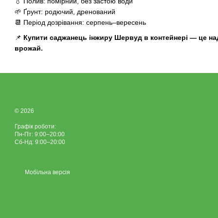
💧 Полив: помірний, без застою води
🌱 Ґрунт: родючий, дренований
📆 Період дозрівання: серпень–вересень
📌
Купити саджанець інжиру Шервуд в контейнері — це наді
врожай.
© 2026
Графік роботи:
Пн-Пт: 9:00–20:00
Сб-Нд: 9:00–20:00
Мобільна версія