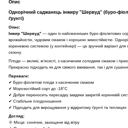
Опис
Однорічний саджанець інжиру
"Шервуд"
(буро-фіол
ґрунті)
Опис:
Інжир "Шервуд"
— один із найсмачніших буро-фіолетових сор
врожайністю, чудовим смаком і хорошою зимостійкістю. Однорі
кореневою системою (у контейнері) — це зручний варіант для 
сезону.
Плоди — великі, м’ясисті, з насиченим солодким смаком і пр
Прекрасно підходить як для свіжого вживання, так і для сушінн
Переваги:
✔ Буро-фіолетові плоди з насиченим смаком
✔ Морозостійкий сорт до -18°C
✔ Добре переносить пересадку завдяки закритій кореневій сис
✔ Стабільне плодоношення
✔ Підходить для вирощування у відкритому ґрунті та теплицях
Догляд:
🌞 Місце: сонячне, захищене від вітру