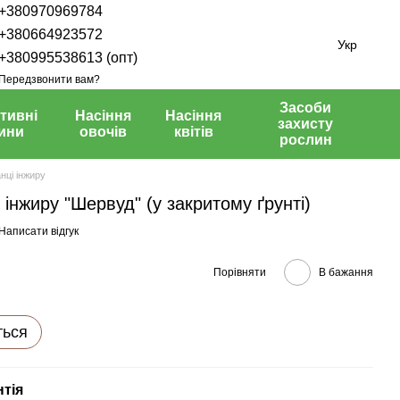
+380970969784
+380664923572
Укр
+380995538613 (опт)
Передзвонити вам?
Засоби
тивні
Насіння
Насіння
захисту
ини
овочів
квітів
рослин
нці інжиру
інжиру "Шервуд" (у закритому ґрунті)
Написати відгук
Порівняти
В бажання
ться
нтія