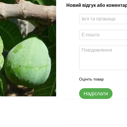
Новий відгук або комента
Оцініть товар
Надіслати