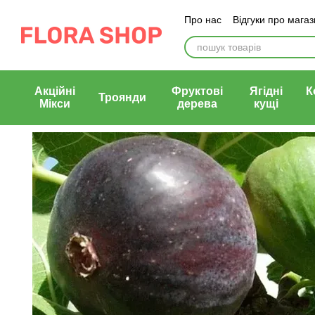
Перейти до основного контенту
Про нас
Відгуки про мага
Блог магазину
Публічни
Акційні
Фруктові
Ягідні
К
Троянди
Мікси
дерева
кущі