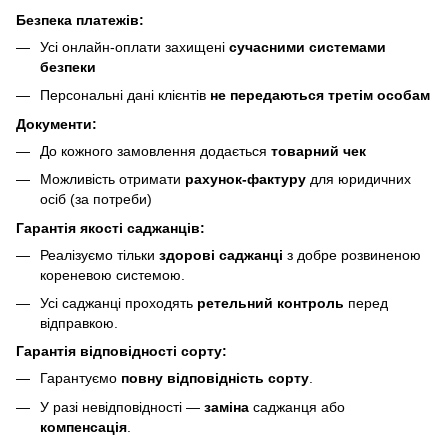
Безпека платежів:
Усі онлайн-оплати захищені
сучасними системами
безпеки
Персональні дані клієнтів
не передаються третім особам
Документи:
До кожного замовлення додається
товарний чек
Можливість отримати
рахунок-фактуру
для юридичних
осіб (за потреби)
Гарантія якості саджанців:
Реалізуємо тільки
здорові саджанці
з добре розвиненою
кореневою системою.
Усі саджанці проходять
ретельний контроль
перед
відправкою.
Гарантія відповідності сорту:
Гарантуємо
повну відповідність сорту
.
У разі невідповідності —
заміна
саджанця або
компенсація
.