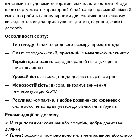
якостями та чудовими декоративними властивостями. Ягоди
цього сорту мають характерний білий колір і приємний, ніжний
смак, що робить їх популярними для споживання в свіжому
вигляді, а також для приготування джемів, варення, соків і
десертів.
Особливості сорту:
Тип плоду:
білий, середнього розміру, прозорі ягоди
Смак:
солодко-кислий, приємний, з невеликою кислинкою
Термін дозрівання:
середньоранній (кінець червня —
початок липня)
Урожайність:
висока, плоди дозрівають рівномірно
Морозостійкість:
висока, витримує зниження
температури до -25°C
Рослина:
компактна, з добре розвиненою кореневою
системою, легко адаптується до різних типів ґрунтів
Рекомендації по догляду:
✔
Місце посадки:
сонячне або полутінь, добре дреновані
ділянки
✔
Ґрунт:
родючий, помірно вологий, з нейтральною або слабо