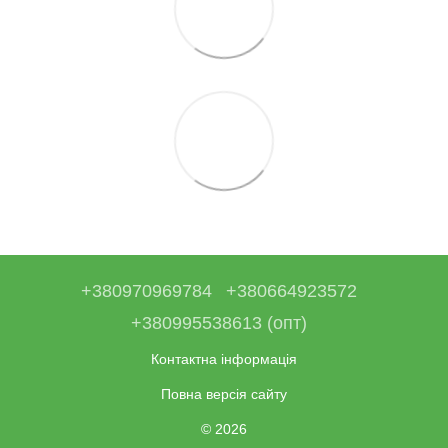
+380970969784
+380664923572
+380995538613 (опт)
Контактна інформація
Повна версія сайту
© 2026