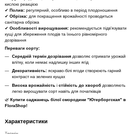
кислою реакцією
✔
Полив:
регулярний, особливо в період плодоношення
✔
Обрізка:
для покращення врожайності проводиться
санітарна обрізка
✔
Особливості вирощування:
рекомендується підв'язувати
кущі для збереження плодів та їхнього рівномірного
дозрівання
Переваги сорту:
Середній термін дозрівання
дозволяє отримати урожай
влітку, коли немає надлишку інших ягід
Декоративність:
яскраво-білі ягоди створюють гарний
контраст на зелених кущах
Висока врожайність
і
стійкість до хвороб
дозволяють
легко вирощувати сорт навіть для початківців
🌿
Купити саджанець білої смородини "Ютерборгская" в
FloraShop!
Характеристики
Термін