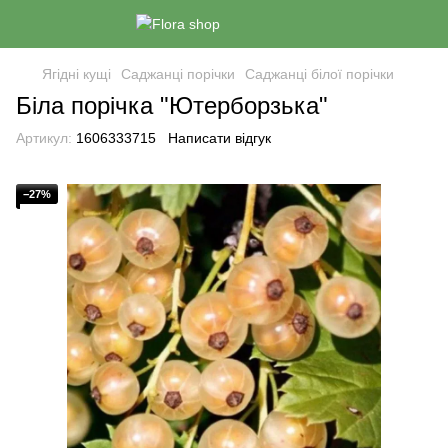
Ягідні кущі
Саджанці порічки
Саджанці білої порічки
Біла порічка "Ютерборзька"
Артикул:
1606333715
Написати відгук
−27%