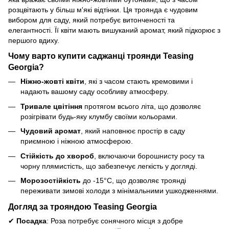
розцвітають у більш м'які відтінки. Ця троянда є чудовим
вибором для саду, який потребує витонченості та
елегантності. Її квіти мають вишуканий аромат, який підкорює з
першого вдиху.
Чому варто купити саджанці троянди Teasing
Georgia?
Ніжно-жовті квіти
, які з часом стають кремовими і
надають вашому саду особливу атмосферу.
Тривале цвітіння
протягом всього літа, що дозволяє
розігрівати будь-яку клумбу своїми кольорами.
Чудовий аромат
, який наповнює простір в саду
приємною і ніжною атмосферою.
Стійкість до хвороб
, включаючи борошнисту росу та
чорну плямистість, що забезпечує легкість у догляді.
Морозостійкість
до -15°C, що дозволяє троянді
переживати зимові холоди з мінімальними ушкодженнями.
Догляд за трояндою Teasing Georgia
✔
Посадка
: Роза потребує сонячного місця з добре