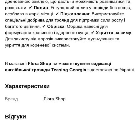
дренованою землею, що дасть їй можливість розвиватися та
розцвітати. ✔
Полив
: Регулярний полив у періоди без дощів,
особливо в жаркі місяці. ✔
Підживлення
: Використовуйте
спеціальні добрива для троянд для підтримки сили росту і
багатого цвітіння. ✔
Обрізка
: Обрізка навесні для
формування красивого і здорового куща. ✔
Укриття на зиму
:
Для захисту від морозів використовуйте мульчування та
укриття для кореневої системи.
В магазині
Flora Shop
ви можете
купити саджанці
англійської троянди Teasing Georgia
з доставкою по Україні
Характеристики
Бренд
Flora Shop
Відгуки