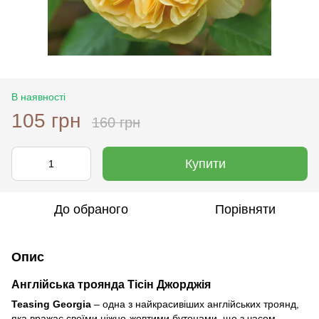
В наявності
105 грн
160 грн
Купити
До обраного
Порівняти
Опис
Англійська троянда Тісін Джорджія
Teasing Georgia
– одна з найкрасивіших англійських троянд,
яка вражає своїми ніжно-жовтими бутонами, що з часом