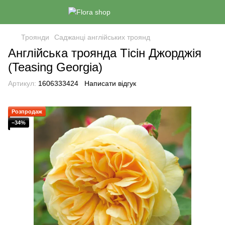
Троянди
Саджанці англійських троянд
Англійська троянда Тісін Джорджія
(Teasing Georgia)
Артикул:
1606333424
Написати відгук
Розпродаж
−34%